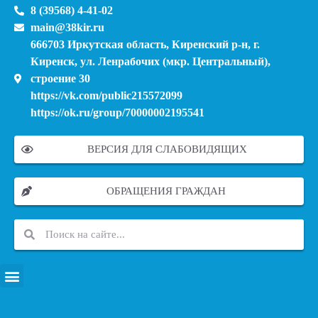
8 (39568) 4-41-02
main@38kir.ru
666703 Иркутская область, Киренский р-н, г.
Киренск, ул. Ленрабочих (мкр. Центральный),
строение 30
https://vk.com/public215572099
https://ok.ru/group/70000002195541
ВЕРСИЯ ДЛЯ СЛАБОВИДЯЩИХ
ОБРАЩЕНИЯ ГРАЖДАН
ПЕРЕЧЕНЬ ИНФОРМАЦИОННЫХ СИСТЕМ, БАНКОВ, ДАННЫХ, РЕЕСТРОВ
МОДЕРНИЗАЦИЯ ШКОЛЬНЫХ СИСТЕМ ОБРАЗОВАНИЯ (КАПИТАЛЬНЫЙ РЕМОНТ)
МУНИЦИПАЛЬНЫЕ МЕХАНИЗМЫ УПРАВЛЕНИЯ КАЧЕСТВОМ ОБРАЗОВАНИЯ
КУРСОВАЯ ПОДГОТОВКА И ПЕРЕПОДГОТОВКА ПЕДАГОГИЧЕСКИХ РАБОТНИКОВ
ПСИХОЛОГО-ПЕДАГОГИЧЕСКАЯ ПОМОЩЬ ДЕТЯМ ИЗ ЧИСЛА СЕМЕЙ УЧАСТНИКОВ СВО
СНИЖЕНИЕ ДОКУМЕНТАЦИОННОЙ НАГРУЗКИ НА ПЕДАГОГИЧЕСКИХ РАБОТНИКОВ