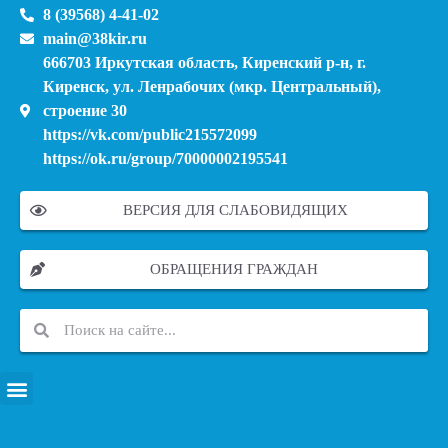
8 (39568) 4-41-02
main@38kir.ru
666703 Иркутская область, Киренский р-н, г.
Киренск, ул. Ленрабочих (мкр. Центральный),
строение 30
https://vk.com/public215572099
https://ok.ru/group/70000002195541
ВЕРСИЯ ДЛЯ СЛАБОВИДЯЩИХ
ОБРАЩЕНИЯ ГРАЖДАН
ПЕРЕЧЕНЬ ИНФОРМАЦИОННЫХ СИСТЕМ, БАНКОВ, ДАННЫХ, РЕЕСТРОВ
МОДЕРНИЗАЦИЯ ШКОЛЬНЫХ СИСТЕМ ОБРАЗОВАНИЯ (КАПИТАЛЬНЫЙ РЕМОНТ)
МУНИЦИПАЛЬНЫЕ МЕХАНИЗМЫ УПРАВЛЕНИЯ КАЧЕСТВОМ ОБРАЗОВАНИЯ
КУРСОВАЯ ПОДГОТОВКА И ПЕРЕПОДГОТОВКА ПЕДАГОГИЧЕСКИХ РАБОТНИКОВ
ПСИХОЛОГО-ПЕДАГОГИЧЕСКАЯ ПОМОЩЬ ДЕТЯМ ИЗ ЧИСЛА СЕМЕЙ УЧАСТНИКОВ СВО
СНИЖЕНИЕ ДОКУМЕНТАЦИОННОЙ НАГРУЗКИ НА ПЕДАГОГИЧЕСКИХ РАБОТНИКОВ