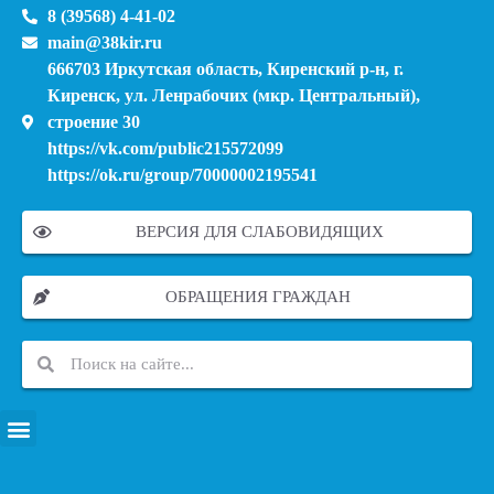
8 (39568) 4-41-02
main@38kir.ru
666703 Иркутская область, Киренский р-н, г.
Киренск, ул. Ленрабочих (мкр. Центральный),
строение 30
https://vk.com/public215572099
https://ok.ru/group/70000002195541
ВЕРСИЯ ДЛЯ СЛАБОВИДЯЩИХ
ОБРАЩЕНИЯ ГРАЖДАН
ПЕРЕЧЕНЬ ИНФОРМАЦИОННЫХ СИСТЕМ, БАНКОВ, ДАННЫХ, РЕЕСТРОВ
МОДЕРНИЗАЦИЯ ШКОЛЬНЫХ СИСТЕМ ОБРАЗОВАНИЯ (КАПИТАЛЬНЫЙ РЕМОНТ)
МУНИЦИПАЛЬНЫЕ МЕХАНИЗМЫ УПРАВЛЕНИЯ КАЧЕСТВОМ ОБРАЗОВАНИЯ
КУРСОВАЯ ПОДГОТОВКА И ПЕРЕПОДГОТОВКА ПЕДАГОГИЧЕСКИХ РАБОТНИКОВ
ПСИХОЛОГО-ПЕДАГОГИЧЕСКАЯ ПОМОЩЬ ДЕТЯМ ИЗ ЧИСЛА СЕМЕЙ УЧАСТНИКОВ СВО
СНИЖЕНИЕ ДОКУМЕНТАЦИОННОЙ НАГРУЗКИ НА ПЕДАГОГИЧЕСКИХ РАБОТНИКОВ