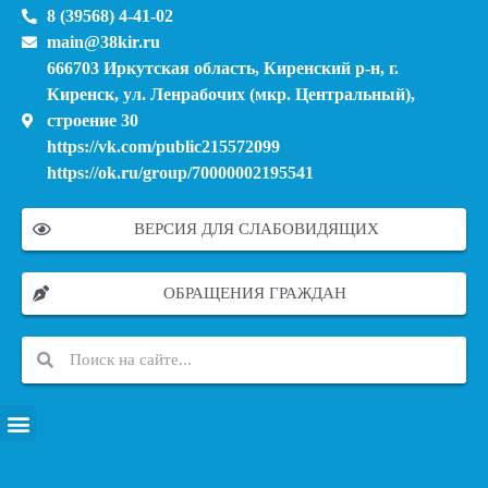
8 (39568) 4-41-02
main@38kir.ru
666703 Иркутская область, Киренский р-н, г.
Киренск, ул. Ленрабочих (мкр. Центральный),
строение 30
https://vk.com/public215572099
https://ok.ru/group/70000002195541
ВЕРСИЯ ДЛЯ СЛАБОВИДЯЩИХ
ОБРАЩЕНИЯ ГРАЖДАН
ПЕРЕЧЕНЬ ИНФОРМАЦИОННЫХ СИСТЕМ, БАНКОВ, ДАННЫХ, РЕЕСТРОВ
МОДЕРНИЗАЦИЯ ШКОЛЬНЫХ СИСТЕМ ОБРАЗОВАНИЯ (КАПИТАЛЬНЫЙ РЕМОНТ)
МУНИЦИПАЛЬНЫЕ МЕХАНИЗМЫ УПРАВЛЕНИЯ КАЧЕСТВОМ ОБРАЗОВАНИЯ
КУРСОВАЯ ПОДГОТОВКА И ПЕРЕПОДГОТОВКА ПЕДАГОГИЧЕСКИХ РАБОТНИКОВ
ПСИХОЛОГО-ПЕДАГОГИЧЕСКАЯ ПОМОЩЬ ДЕТЯМ ИЗ ЧИСЛА СЕМЕЙ УЧАСТНИКОВ СВО
СНИЖЕНИЕ ДОКУМЕНТАЦИОННОЙ НАГРУЗКИ НА ПЕДАГОГИЧЕСКИХ РАБОТНИКОВ