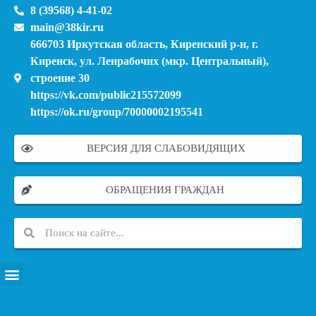
8 (39568) 4-41-02
main@38kir.ru
666703 Иркутская область, Киренский р-н, г.
Киренск, ул. Ленрабочих (мкр. Центральный),
строение 30
https://vk.com/public215572099
https://ok.ru/group/70000002195541
ВЕРСИЯ ДЛЯ СЛАБОВИДЯЩИХ
ОБРАЩЕНИЯ ГРАЖДАН
ПЕРЕЧЕНЬ ИНФОРМАЦИОННЫХ СИСТЕМ, БАНКОВ, ДАННЫХ, РЕЕСТРОВ
МОДЕРНИЗАЦИЯ ШКОЛЬНЫХ СИСТЕМ ОБРАЗОВАНИЯ (КАПИТАЛЬНЫЙ РЕМОНТ)
МУНИЦИПАЛЬНЫЕ МЕХАНИЗМЫ УПРАВЛЕНИЯ КАЧЕСТВОМ ОБРАЗОВАНИЯ
КУРСОВАЯ ПОДГОТОВКА И ПЕРЕПОДГОТОВКА ПЕДАГОГИЧЕСКИХ РАБОТНИКОВ
ПСИХОЛОГО-ПЕДАГОГИЧЕСКАЯ ПОМОЩЬ ДЕТЯМ ИЗ ЧИСЛА СЕМЕЙ УЧАСТНИКОВ СВО
СНИЖЕНИЕ ДОКУМЕНТАЦИОННОЙ НАГРУЗКИ НА ПЕДАГОГИЧЕСКИХ РАБОТНИКОВ