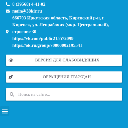
8 (39568) 4-41-02
main@38kir.ru
666703 Иркутская область, Киренский р-н, г.
Киренск, ул. Ленрабочих (мкр. Центральный),
строение 30
https://vk.com/public215572099
https://ok.ru/group/70000002195541
ВЕРСИЯ ДЛЯ СЛАБОВИДЯЩИХ
ОБРАЩЕНИЯ ГРАЖДАН
ПЕРЕЧЕНЬ ИНФОРМАЦИОННЫХ СИСТЕМ, БАНКОВ, ДАННЫХ, РЕЕСТРОВ
МОДЕРНИЗАЦИЯ ШКОЛЬНЫХ СИСТЕМ ОБРАЗОВАНИЯ (КАПИТАЛЬНЫЙ РЕМОНТ)
МУНИЦИПАЛЬНЫЕ МЕХАНИЗМЫ УПРАВЛЕНИЯ КАЧЕСТВОМ ОБРАЗОВАНИЯ
КУРСОВАЯ ПОДГОТОВКА И ПЕРЕПОДГОТОВКА ПЕДАГОГИЧЕСКИХ РАБОТНИКОВ
ПСИХОЛОГО-ПЕДАГОГИЧЕСКАЯ ПОМОЩЬ ДЕТЯМ ИЗ ЧИСЛА СЕМЕЙ УЧАСТНИКОВ СВО
СНИЖЕНИЕ ДОКУМЕНТАЦИОННОЙ НАГРУЗКИ НА ПЕДАГОГИЧЕСКИХ РАБОТНИКОВ