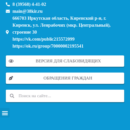
8 (39568) 4-41-02
main@38kir.ru
666703 Иркутская область, Киренский р-н, г.
Киренск, ул. Ленрабочих (мкр. Центральный),
строение 30
https://vk.com/public215572099
https://ok.ru/group/70000002195541
ВЕРСИЯ ДЛЯ СЛАБОВИДЯЩИХ
ОБРАЩЕНИЯ ГРАЖДАН
ПЕРЕЧЕНЬ ИНФОРМАЦИОННЫХ СИСТЕМ, БАНКОВ, ДАННЫХ, РЕЕСТРОВ
МОДЕРНИЗАЦИЯ ШКОЛЬНЫХ СИСТЕМ ОБРАЗОВАНИЯ (КАПИТАЛЬНЫЙ РЕМОНТ)
МУНИЦИПАЛЬНЫЕ МЕХАНИЗМЫ УПРАВЛЕНИЯ КАЧЕСТВОМ ОБРАЗОВАНИЯ
КУРСОВАЯ ПОДГОТОВКА И ПЕРЕПОДГОТОВКА ПЕДАГОГИЧЕСКИХ РАБОТНИКОВ
ПСИХОЛОГО-ПЕДАГОГИЧЕСКАЯ ПОМОЩЬ ДЕТЯМ ИЗ ЧИСЛА СЕМЕЙ УЧАСТНИКОВ СВО
СНИЖЕНИЕ ДОКУМЕНТАЦИОННОЙ НАГРУЗКИ НА ПЕДАГОГИЧЕСКИХ РАБОТНИКОВ