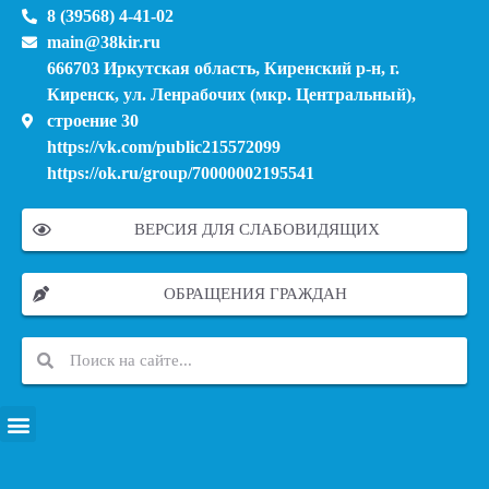
8 (39568) 4-41-02
main@38kir.ru
666703 Иркутская область, Киренский р-н, г.
Киренск, ул. Ленрабочих (мкр. Центральный),
строение 30
https://vk.com/public215572099
https://ok.ru/group/70000002195541
ВЕРСИЯ ДЛЯ СЛАБОВИДЯЩИХ
ОБРАЩЕНИЯ ГРАЖДАН
ПЕРЕЧЕНЬ ИНФОРМАЦИОННЫХ СИСТЕМ, БАНКОВ, ДАННЫХ, РЕЕСТРОВ
МОДЕРНИЗАЦИЯ ШКОЛЬНЫХ СИСТЕМ ОБРАЗОВАНИЯ (КАПИТАЛЬНЫЙ РЕМОНТ)
МУНИЦИПАЛЬНЫЕ МЕХАНИЗМЫ УПРАВЛЕНИЯ КАЧЕСТВОМ ОБРАЗОВАНИЯ
КУРСОВАЯ ПОДГОТОВКА И ПЕРЕПОДГОТОВКА ПЕДАГОГИЧЕСКИХ РАБОТНИКОВ
ПСИХОЛОГО-ПЕДАГОГИЧЕСКАЯ ПОМОЩЬ ДЕТЯМ ИЗ ЧИСЛА СЕМЕЙ УЧАСТНИКОВ СВО
СНИЖЕНИЕ ДОКУМЕНТАЦИОННОЙ НАГРУЗКИ НА ПЕДАГОГИЧЕСКИХ РАБОТНИКОВ