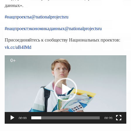
данных».
#нацпроекты@nationalprojectsru
#нацпроектэкономикаданных@nationalprojectsru
Присоединяйтесь к сообществу Национальных проектов:
vk.cc/aB4IMd
Видеоплеер
00:00
00:20