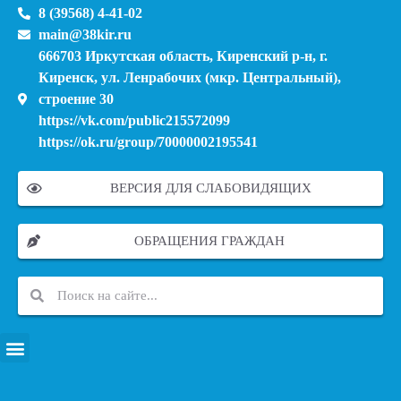
8 (39568) 4-41-02
main@38kir.ru
666703 Иркутская область, Киренский р-н, г.
Киренск, ул. Ленрабочих (мкр. Центральный),
строение 30
https://vk.com/public215572099
https://ok.ru/group/70000002195541
ВЕРСИЯ ДЛЯ СЛАБОВИДЯЩИХ
ОБРАЩЕНИЯ ГРАЖДАН
ПЕРЕЧЕНЬ ИНФОРМАЦИОННЫХ СИСТЕМ, БАНКОВ, ДАННЫХ, РЕЕСТРОВ
МОДЕРНИЗАЦИЯ ШКОЛЬНЫХ СИСТЕМ ОБРАЗОВАНИЯ (КАПИТАЛЬНЫЙ РЕМОНТ)
МУНИЦИПАЛЬНЫЕ МЕХАНИЗМЫ УПРАВЛЕНИЯ КАЧЕСТВОМ ОБРАЗОВАНИЯ
КУРСОВАЯ ПОДГОТОВКА И ПЕРЕПОДГОТОВКА ПЕДАГОГИЧЕСКИХ РАБОТНИКОВ
ПСИХОЛОГО-ПЕДАГОГИЧЕСКАЯ ПОМОЩЬ ДЕТЯМ ИЗ ЧИСЛА СЕМЕЙ УЧАСТНИКОВ СВО
СНИЖЕНИЕ ДОКУМЕНТАЦИОННОЙ НАГРУЗКИ НА ПЕДАГОГИЧЕСКИХ РАБОТНИКОВ