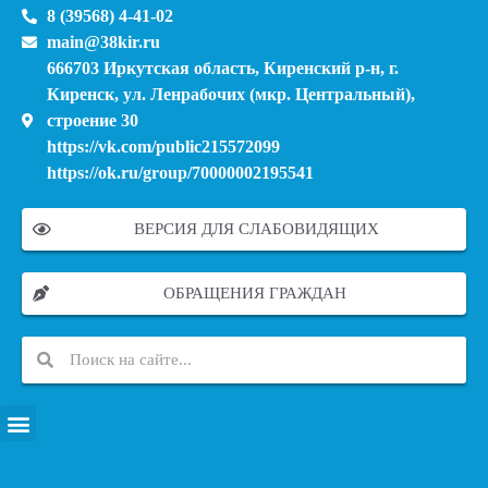
8 (39568) 4-41-02
main@38kir.ru
666703 Иркутская область, Киренский р-н, г.
Киренск, ул. Ленрабочих (мкр. Центральный),
строение 30
https://vk.com/public215572099
https://ok.ru/group/70000002195541
ВЕРСИЯ ДЛЯ СЛАБОВИДЯЩИХ
ОБРАЩЕНИЯ ГРАЖДАН
ПЕРЕЧЕНЬ ИНФОРМАЦИОННЫХ СИСТЕМ, БАНКОВ, ДАННЫХ, РЕЕСТРОВ
МОДЕРНИЗАЦИЯ ШКОЛЬНЫХ СИСТЕМ ОБРАЗОВАНИЯ (КАПИТАЛЬНЫЙ РЕМОНТ)
МУНИЦИПАЛЬНЫЕ МЕХАНИЗМЫ УПРАВЛЕНИЯ КАЧЕСТВОМ ОБРАЗОВАНИЯ
КУРСОВАЯ ПОДГОТОВКА И ПЕРЕПОДГОТОВКА ПЕДАГОГИЧЕСКИХ РАБОТНИКОВ
ПСИХОЛОГО-ПЕДАГОГИЧЕСКАЯ ПОМОЩЬ ДЕТЯМ ИЗ ЧИСЛА СЕМЕЙ УЧАСТНИКОВ СВО
СНИЖЕНИЕ ДОКУМЕНТАЦИОННОЙ НАГРУЗКИ НА ПЕДАГОГИЧЕСКИХ РАБОТНИКОВ