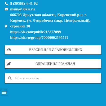
8 (39568) 4-41-02
main@38kir.ru
666703 Иркутская область, Киренский р-н, г.
Киренск, ул. Ленрабочих (мкр. Центральный),
строение 30
https://vk.com/public215572099
https://ok.ru/group/70000002195541
ВЕРСИЯ ДЛЯ СЛАБОВИДЯЩИХ
ОБРАЩЕНИЯ ГРАЖДАН
ПЕРЕЧЕНЬ ИНФОРМАЦИОННЫХ СИСТЕМ, БАНКОВ, ДАННЫХ, РЕЕСТРОВ
МОДЕРНИЗАЦИЯ ШКОЛЬНЫХ СИСТЕМ ОБРАЗОВАНИЯ (КАПИТАЛЬНЫЙ РЕМОНТ)
МУНИЦИПАЛЬНЫЕ МЕХАНИЗМЫ УПРАВЛЕНИЯ КАЧЕСТВОМ ОБРАЗОВАНИЯ
КУРСОВАЯ ПОДГОТОВКА И ПЕРЕПОДГОТОВКА ПЕДАГОГИЧЕСКИХ РАБОТНИКОВ
ПСИХОЛОГО-ПЕДАГОГИЧЕСКАЯ ПОМОЩЬ ДЕТЯМ ИЗ ЧИСЛА СЕМЕЙ УЧАСТНИКОВ СВО
СНИЖЕНИЕ ДОКУМЕНТАЦИОННОЙ НАГРУЗКИ НА ПЕДАГОГИЧЕСКИХ РАБОТНИКОВ