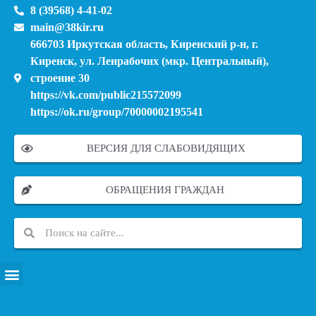
8 (39568) 4-41-02
main@38kir.ru
666703 Иркутская область, Киренский р-н, г.
Киренск, ул. Ленрабочих (мкр. Центральный),
строение 30
https://vk.com/public215572099
https://ok.ru/group/70000002195541
ВЕРСИЯ ДЛЯ СЛАБОВИДЯЩИХ
ОБРАЩЕНИЯ ГРАЖДАН
ПЕРЕЧЕНЬ ИНФОРМАЦИОННЫХ СИСТЕМ, БАНКОВ, ДАННЫХ, РЕЕСТРОВ
МОДЕРНИЗАЦИЯ ШКОЛЬНЫХ СИСТЕМ ОБРАЗОВАНИЯ (КАПИТАЛЬНЫЙ РЕМОНТ)
МУНИЦИПАЛЬНЫЕ МЕХАНИЗМЫ УПРАВЛЕНИЯ КАЧЕСТВОМ ОБРАЗОВАНИЯ
КУРСОВАЯ ПОДГОТОВКА И ПЕРЕПОДГОТОВКА ПЕДАГОГИЧЕСКИХ РАБОТНИКОВ
ПСИХОЛОГО-ПЕДАГОГИЧЕСКАЯ ПОМОЩЬ ДЕТЯМ ИЗ ЧИСЛА СЕМЕЙ УЧАСТНИКОВ СВО
СНИЖЕНИЕ ДОКУМЕНТАЦИОННОЙ НАГРУЗКИ НА ПЕДАГОГИЧЕСКИХ РАБОТНИКОВ