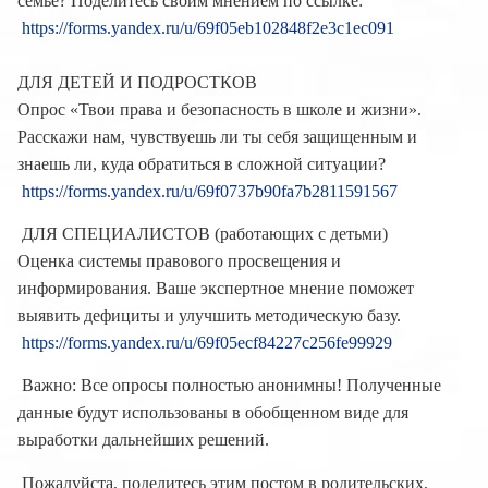
семье? Поделитесь своим мнением по ссылке:
https://forms.yandex.ru/u/69f05eb102848f2e3c1ec091
ДЛЯ ДЕТЕЙ И ПОДРОСТКОВ
Опрос «Твои права и безопасность в школе и жизни».
Расскажи нам, чувствуешь ли ты себя защищенным и
знаешь ли, куда обратиться в сложной ситуации?
https://forms.yandex.ru/u/69f0737b90fa7b2811591567
ДЛЯ СПЕЦИАЛИСТОВ (работающих с детьми)
Оценка системы правового просвещения и
информирования. Ваше экспертное мнение поможет
выявить дефициты и улучшить методическую базу.
https://forms.yandex.ru/u/69f05ecf84227c256fe99929
Важно: Все опросы полностью анонимны! Полученные
данные будут использованы в обобщенном виде для
выработки дальнейших решений.
Пожалуйста, поделитесь этим постом в родительских,