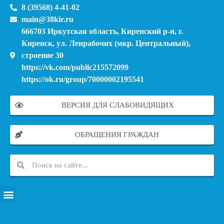
8 (39568) 4-41-02
main@38kir.ru
666703 Иркутская область, Киренский р-н, г.
Киренск, ул. Ленрабочих (мкр. Центральный),
строение 30
https://vk.com/public215572099
https://ok.ru/group/70000002195541
ВЕРСИЯ ДЛЯ СЛАБОВИДЯЩИХ
ОБРАЩЕНИЯ ГРАЖДАН
ПЕРЕЧЕНЬ ИНФОРМАЦИОННЫХ СИСТЕМ, БАНКОВ, ДАННЫХ, РЕЕСТРОВ
МОДЕРНИЗАЦИЯ ШКОЛЬНЫХ СИСТЕМ ОБРАЗОВАНИЯ (КАПИТАЛЬНЫЙ РЕМОНТ)
МУНИЦИПАЛЬНЫЕ МЕХАНИЗМЫ УПРАВЛЕНИЯ КАЧЕСТВОМ ОБРАЗОВАНИЯ
КУРСОВАЯ ПОДГОТОВКА И ПЕРЕПОДГОТОВКА ПЕДАГОГИЧЕСКИХ РАБОТНИКОВ
ПСИХОЛОГО-ПЕДАГОГИЧЕСКАЯ ПОМОЩЬ ДЕТЯМ ИЗ ЧИСЛА СЕМЕЙ УЧАСТНИКОВ СВО
СНИЖЕНИЕ ДОКУМЕНТАЦИОННОЙ НАГРУЗКИ НА ПЕДАГОГИЧЕСКИХ РАБОТНИКОВ