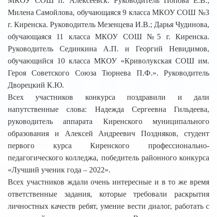
МКОУ СОШ п. Алексеевск. Руководитель Попова Е.В.;
Милена Самойлова, обучающаяся 9 класса МКОУ СОШ №3
г. Киренска. Руководитель Мезенцева И.В.; Дарья Чудинова,
обучающаяся 11 класса МКОУ СОШ №5 г. Киренска.
Руководитель Сединкина А.П. и Георгий Невидимов,
обучающийся 10 класса МКОУ «Криволукская СОШ им.
Героя Советского Союза Тюрнева П.Ф.». Руководитель
Дворецкий К.Ю.
Всех участников конкурса поздравили и дали
напутственные слова: Надежда Сергеевна Гильдеева,
руководитель аппарата Киренского муниципального
образования и Алексей Андреевич Поздняков, студент
первого курса Киренского профессионально-
педагогического колледжа, победитель районного конкурса
«Лучший ученик года – 2022».
Всех участников ждали очень интересные и в то же время
ответственные задания, которые требовали раскрытия
личностных качеств ребят, умение вести диалог, работать с