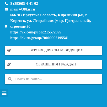
8 (39568) 4-41-02
main@38kir.ru
666703 Иркутская область, Киренский р-н, г.
Киренск, ул. Ленрабочих (мкр. Центральный),
строение 30
https://vk.com/public215572099
https://ok.ru/group/70000002195541
ВЕРСИЯ ДЛЯ СЛАБОВИДЯЩИХ
ОБРАЩЕНИЯ ГРАЖДАН
ПЕРЕЧЕНЬ ИНФОРМАЦИОННЫХ СИСТЕМ, БАНКОВ, ДАННЫХ, РЕЕСТРОВ
МОДЕРНИЗАЦИЯ ШКОЛЬНЫХ СИСТЕМ ОБРАЗОВАНИЯ (КАПИТАЛЬНЫЙ РЕМОНТ)
МУНИЦИПАЛЬНЫЕ МЕХАНИЗМЫ УПРАВЛЕНИЯ КАЧЕСТВОМ ОБРАЗОВАНИЯ
КУРСОВАЯ ПОДГОТОВКА И ПЕРЕПОДГОТОВКА ПЕДАГОГИЧЕСКИХ РАБОТНИКОВ
ПСИХОЛОГО-ПЕДАГОГИЧЕСКАЯ ПОМОЩЬ ДЕТЯМ ИЗ ЧИСЛА СЕМЕЙ УЧАСТНИКОВ СВО
СНИЖЕНИЕ ДОКУМЕНТАЦИОННОЙ НАГРУЗКИ НА ПЕДАГОГИЧЕСКИХ РАБОТНИКОВ