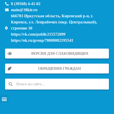
8 (39568) 4-41-02
main@38kir.ru
666703 Иркутская область, Киренский р-н, г.
Киренск, ул. Ленрабочих (мкр. Центральный),
строение 30
https://vk.com/public215572099
https://ok.ru/group/70000002195541
ВЕРСИЯ ДЛЯ СЛАБОВИДЯЩИХ
ОБРАЩЕНИЯ ГРАЖДАН
ПЕРЕЧЕНЬ ИНФОРМАЦИОННЫХ СИСТЕМ, БАНКОВ, ДАННЫХ, РЕЕСТРОВ
МОДЕРНИЗАЦИЯ ШКОЛЬНЫХ СИСТЕМ ОБРАЗОВАНИЯ (КАПИТАЛЬНЫЙ РЕМОНТ)
МУНИЦИПАЛЬНЫЕ МЕХАНИЗМЫ УПРАВЛЕНИЯ КАЧЕСТВОМ ОБРАЗОВАНИЯ
КУРСОВАЯ ПОДГОТОВКА И ПЕРЕПОДГОТОВКА ПЕДАГОГИЧЕСКИХ РАБОТНИКОВ
ПСИХОЛОГО-ПЕДАГОГИЧЕСКАЯ ПОМОЩЬ ДЕТЯМ ИЗ ЧИСЛА СЕМЕЙ УЧАСТНИКОВ СВО
СНИЖЕНИЕ ДОКУМЕНТАЦИОННОЙ НАГРУЗКИ НА ПЕДАГОГИЧЕСКИХ РАБОТНИКОВ