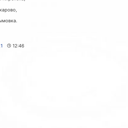
карово,
ымовка.
21
12:46