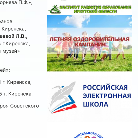
рнева П.Ф.»,
ранов
 Киренска,
евой Л.В.,
г.Киренска,
й музей»
ей»:
г. Киренска,
г. Киренска,
роя Советского