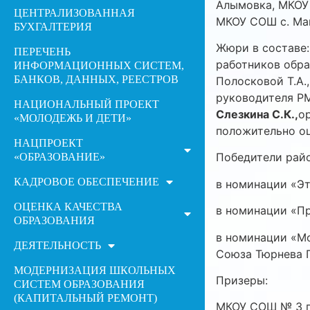
Алымовка, МКОУ 
ЦЕНТРАЛИЗОВАННАЯ
МКОУ СОШ с. Ма
БУХГАЛТЕРИЯ
Жюри в составе:
ПЕРЕЧЕНЬ
работников обра
ИНФОРМАЦИОННЫХ СИСТЕМ,
БАНКОВ, ДАННЫХ, РЕЕСТРОВ
Полосковой Т.А.
руководителя РМ
НАЦИОНАЛЬНЫЙ ПРОЕКТ
Слезкина С.К.,
о
«МОЛОДЕЖЬ И ДЕТИ»
положительно о
НАЦПРОЕКТ
Победители райо
«ОБРАЗОВАНИЕ»
КАДРОВОЕ ОБЕСПЕЧЕНИЕ
в номинации «Эт
ОЦЕНКА КАЧЕСТВА
в номинации «П
ОБРАЗОВАНИЯ
в номинации «М
ДЕЯТЕЛЬНОСТЬ
Союза Тюрнева П
МОДЕРНИЗАЦИЯ ШКОЛЬНЫХ
Призеры:
СИСТЕМ ОБРАЗОВАНИЯ
(КАПИТАЛЬНЫЙ РЕМОНТ)
МКОУ СОШ № 3 г.