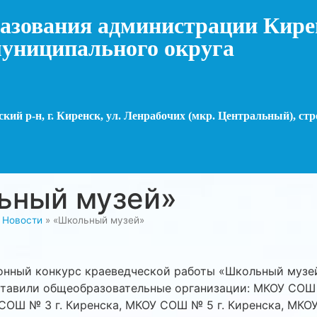
азования администрации Кире
униципального округа
кий р-н, г. Киренск, ул. Ленрабочих (мкр. Центральный), стр
ьный музей»
»
Новости
»
«Школьный музей»
онный конкурс краеведческой работы «Школьный музей
тавили общеобразовательные организации: МКОУ СОШ 
СОШ № 3 г. Киренска, МКОУ СОШ № 5 г. Киренска, МКО