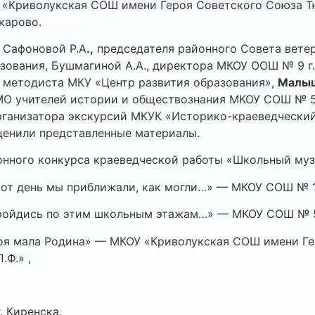
«Криволукская СОШ имени Героя Советского Союза Тю
карово.
 Сафоновой Р.А
.,
председателя районного Совета вете
зования, Бушмагиной А.А., директора МКОУ ООШ № 9 г.
, методиста МКУ «Центр развития образования»,
Малыш
О учителей истории и обществознания МКОУ СОШ № 5 
рганизатора экскурсий МКУК «Историко-краеведчески
ценили представленные материалы.
нного конкурса краеведческой работы «Школьный муз
от день мы приближали, как могли…» — МКОУ СОШ № 1 
ройдись по этим школьным этажам…» — МКОУ СОШ № 5 
оя мала Родина» — МКОУ «Криволукская СОШ имени Ге
.Ф.» ,
 Киренска,