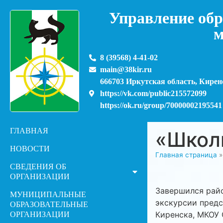
Управление обр
м
8 (39568) 4-41-02
main@38kir.ru
666703 Иркутская область, Киренс
https://vk.com/public215572099
https://ok.ru/group/70000002195541
ГЛАВНАЯ
«Школ
НОВОСТИ
Главная страница
СВЕДЕНИЯ ОБ
ОРГАНИЗАЦИИ
Завершился рай
МУНИЦИПАЛЬНЫЕ
экскурсии предс
ОБРАЗОВАТЕЛЬНЫЕ
Киренска, МКОУ 
ОРГАНИЗАЦИИ