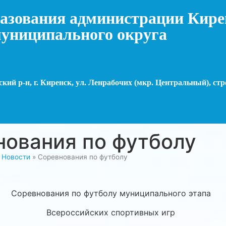
азования администрации Кире
униципального округа
кий р-н, г. Киренск, ул. Ленрабочих (мкр. Центральный), стр
нования по футболу
»
Новости
»
Соревнования по футболу
Соревнования по футболу муниципального этапа
Всероссийских спортивных игр