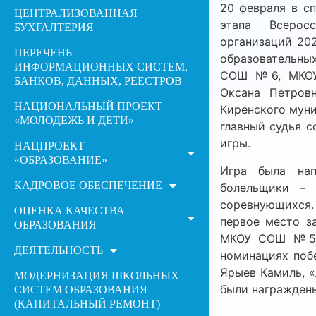
20 февраля в с
ЦЕНТРАЛИЗОВАННАЯ
этапа Всерос
БУХГАЛТЕРИЯ
организаций 202
ПЕРЕЧЕНЬ
образовательн
ИНФОРМАЦИОННЫХ СИСТЕМ,
СОШ №6, МКОУ 
БАНКОВ, ДАННЫХ, РЕЕСТРОВ
Оксана Петровн
НАЦИОНАЛЬНЫЙ ПРОЕКТ
Киренского муни
«МОЛОДЕЖЬ И ДЕТИ»
главный судья с
игры.
НАЦПРОЕКТ
«ОБРАЗОВАНИЕ»
Игра была нап
КАДРОВОЕ ОБЕСПЕЧЕНИЕ
болельщики – 
соревнующихся.
ОЦЕНКА КАЧЕСТВА
первое место з
ОБРАЗОВАНИЯ
МКОУ СОШ №5 г
ДЕЯТЕЛЬНОСТЬ
номинациях поб
Ярыев Камиль, 
МОДЕРНИЗАЦИЯ ШКОЛЬНЫХ
были награжден
СИСТЕМ ОБРАЗОВАНИЯ
(КАПИТАЛЬНЫЙ РЕМОНТ)