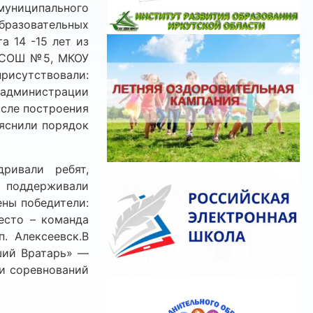
муниципального
азовательных
а 14 -15 лет из
 СОШ №5, МКОУ
исутствовали:
 администрации
осле построения
ъяснили порядок
дривали ребят,
 поддерживали
ны победители:
есто – команда
 Алексеевск.В
ший Вратарь» —
и соревнований