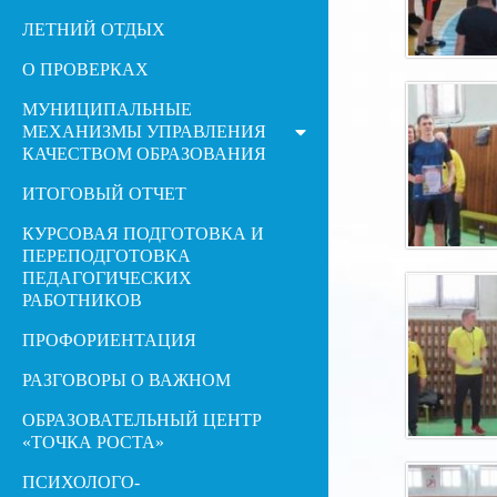
ЛЕТНИЙ ОТДЫХ
О ПРОВЕРКАХ
МУНИЦИПАЛЬНЫЕ
МЕХАНИЗМЫ УПРАВЛЕНИЯ
КАЧЕСТВОМ ОБРАЗОВАНИЯ
ИТОГОВЫЙ ОТЧЕТ
КУРСОВАЯ ПОДГОТОВКА И
ПЕРЕПОДГОТОВКА
ПЕДАГОГИЧЕСКИХ
РАБОТНИКОВ
ПРОФОРИЕНТАЦИЯ
РАЗГОВОРЫ О ВАЖНОМ
ОБРАЗОВАТЕЛЬНЫЙ ЦЕНТР
«ТОЧКА РОСТА»
ПСИХОЛОГО-