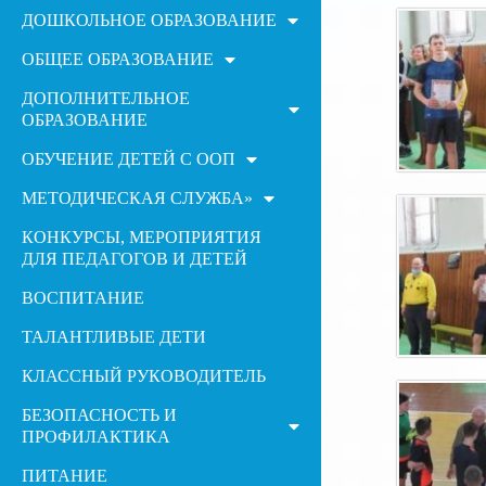
ДОШКОЛЬНОЕ ОБРАЗОВАНИЕ
ОБЩЕЕ ОБРАЗОВАНИЕ
ДОПОЛНИТЕЛЬНОЕ
ОБРАЗОВАНИЕ
ОБУЧЕНИЕ ДЕТЕЙ С ООП
МЕТОДИЧЕСКАЯ СЛУЖБА»
КОНКУРСЫ, МЕРОПРИЯТИЯ
ДЛЯ ПЕДАГОГОВ И ДЕТЕЙ
ВОСПИТАНИЕ
ТАЛАНТЛИВЫЕ ДЕТИ
КЛАССНЫЙ РУКОВОДИТЕЛЬ
БЕЗОПАСНОСТЬ И
ПРОФИЛАКТИКА
ПИТАНИЕ