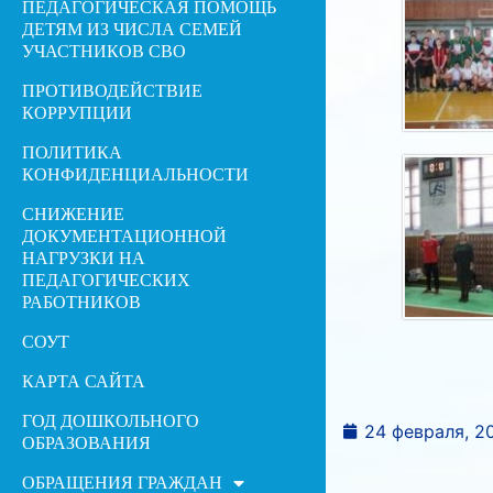
ПЕДАГОГИЧЕСКАЯ ПОМОЩЬ
ДЕТЯМ ИЗ ЧИСЛА СЕМЕЙ
УЧАСТНИКОВ СВО
ПРОТИВОДЕЙСТВИЕ
КОРРУПЦИИ
ПОЛИТИКА
КОНФИДЕНЦИАЛЬНОСТИ
СНИЖЕНИЕ
ДОКУМЕНТАЦИОННОЙ
НАГРУЗКИ НА
ПЕДАГОГИЧЕСКИХ
РАБОТНИКОВ
СОУТ
КАРТА САЙТА
ГОД ДОШКОЛЬНОГО
24 февраля, 2
ОБРАЗОВАНИЯ
ОБРАЩЕНИЯ ГРАЖДАН