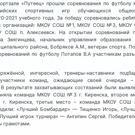
портзале «Путеец» прошли соревнования по футболу 
сийских спортивных игр обучающихся общеобр
0-2021 учебного года. За победу соревновались ребят
ых организаций: МКОУ СОШ №1, МКОУ СОШ №3, МКОУ
СОШ п. Алексеевск. На открытии соревнований пр
а Звягинцева, начальник управления образования
ципального района, Бобряков А.М., ветеран спорта. П
оревнований по футболу Потапов В.А участникам раз
ряжённой, интересной, тренеры-наставники подба
участники команд, ожидающие своей очереди –
 В результате захватывающих состязаний были выявле
аняла команда МКОУ СОШ №3 г. Киренска, второе м
. Киренска, третье место – команда МКОУ СОШ п.
едили: «Лучший Бомбардир» — Тищенко Игорь, «Луч
«Лучший игрок турнира» — Антипин Сергей. Победител
ы грамотами.