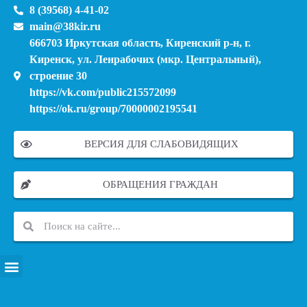
8 (39568) 4-41-02
main@38kir.ru
666703 Иркутская область, Киренский р-н, г.
Киренск, ул. Ленрабочих (мкр. Центральный),
строение 30
https://vk.com/public215572099
https://ok.ru/group/70000002195541
ВЕРСИЯ ДЛЯ СЛАБОВИДЯЩИХ
ОБРАЩЕНИЯ ГРАЖДАН
ПЕРЕЧЕНЬ ИНФОРМАЦИОННЫХ СИСТЕМ, БАНКОВ, ДАННЫХ, РЕЕСТРОВ
МОДЕРНИЗАЦИЯ ШКОЛЬНЫХ СИСТЕМ ОБРАЗОВАНИЯ (КАПИТАЛЬНЫЙ РЕМОНТ)
МУНИЦИПАЛЬНЫЕ МЕХАНИЗМЫ УПРАВЛЕНИЯ КАЧЕСТВОМ ОБРАЗОВАНИЯ
КУРСОВАЯ ПОДГОТОВКА И ПЕРЕПОДГОТОВКА ПЕДАГОГИЧЕСКИХ РАБОТНИКОВ
ПСИХОЛОГО-ПЕДАГОГИЧЕСКАЯ ПОМОЩЬ ДЕТЯМ ИЗ ЧИСЛА СЕМЕЙ УЧАСТНИКОВ СВО
СНИЖЕНИЕ ДОКУМЕНТАЦИОННОЙ НАГРУЗКИ НА ПЕДАГОГИЧЕСКИХ РАБОТНИКОВ