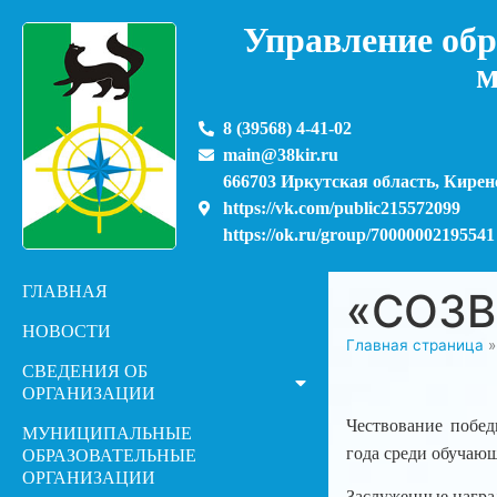
Управление обр
м
8 (39568) 4-41-02
main@38kir.ru
666703 Иркутская область, Киренс
https://vk.com/public215572099
https://ok.ru/group/70000002195541
ГЛАВНАЯ
«СОЗВ
НОВОСТИ
Главная страница
СВЕДЕНИЯ ОБ
ОРГАНИЗАЦИИ
Чествование побед
МУНИЦИПАЛЬНЫЕ
года среди обучаю
ОБРАЗОВАТЕЛЬНЫЕ
ОРГАНИЗАЦИИ
Заслуженные награ