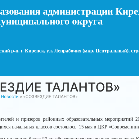
азования администрации Кире
униципального округа
кий р-н, г. Киренск, ул. Ленрабочих (мкр. Центральный), стр
ЕЗДИЕ ТАЛАНТОВ»
»
Новости
»
«СОЗВЕЗДИЕ ТАЛАНТОВ»
ителей и призеров районных образовательных мероприятий 2
щихся начальных классов состоялось 15 мая в ЦКР «Современни
ды получили более 80-ти обучающихся начального звена школ К