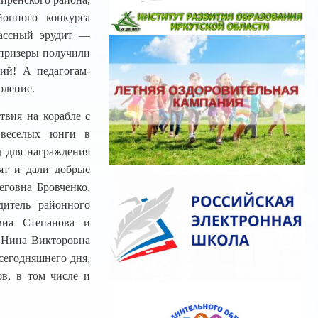
йонного конкурса
лассный эрудит —
 призеры получили
ий! А педагогам-
оление.
твия на корабле с
 веселых юнги в
д для награждения
ят и дали добрые
говна Бровченко,
дитель районного
евна Степанова и
а Нина Викторовна
сегодняшнего дня,
ов, в том числе и