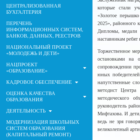
ЦЕНТРАЛИЗОВАННАЯ
которые стали уч
БУХГАЛТЕРИЯ
«Золотое перышко
ПЕРЕЧЕНЬ
2025», районного 
ИНФОРМАЦИОННЫХ СИСТЕМ,
Дипломы, медали 
БАНКОВ, ДАННЫХ, РЕЕСТРОВ
наставникам ребят 
НАЦИОНАЛЬНЫЙ ПРОЕКТ
Торжественное мер
«МОЛОДЕЖЬ И ДЕТИ»
остановками на 
НАЦПРОЕКТ
сопровождении про
«ОБРАЗОВАНИЕ»
юных победителей
КАДРОВОЕ ОБЕСПЕЧЕНИЕ
напутственные сло
методист Центра 
ОЦЕНКА КАЧЕСТВА
методического об
ОБРАЗОВАНИЯ
руководитель райо
ДЕЯТЕЛЬНОСТЬ
Мифтахова. И дети
ведь не зря говоря
МОДЕРНИЗАЦИЯ ШКОЛЬНЫХ
СИСТЕМ ОБРАЗОВАНИЯ
великолепный арти
(КАПИТАЛЬНЫЙ РЕМОНТ)