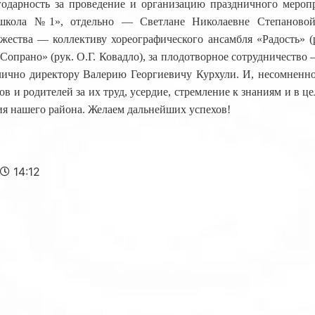
дарность за проведение и организацию праздничного меропр
кола №1», отдельно — Светлане Николаевне Степановой;
жества — коллективу хореографического ансамбля «Радость» (р
Сопрано» (рук. О.Г. Ковадло), за плодотворное сотрудничество
ично директору Валерию Георгиевичу Курхули. И, несомненно
ков и родителей за их труд, усердие, стремление к знаниям и в ц
ия нашего района. Желаем дальнейших успехов!
14:12