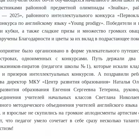
астниками районной предметной олимпиады «Знайка», ра
 — 2025», районного интеллектуального конкурса «Первок
конкурса по английскому языку «Young prodigy». Победители и
и кубки, а также сладкие призы и множество громких овац
вручены Благодарности и цветы за их вклад в подрастающее пок
оприятие было организовано в форме увлекательного путешес
островах, одноименных с конкурсами. Путь держали два
казников-пиратов (педагоги школы №1), которые искали кла
 и призеров интеллектуальных конкурсов. А поздравили реб
ва директор МКУ «Центр развития образования» Наталья Оле
развития образования Евгения Сергеевна Тетерина, руково
ъединения учителей начальных классов Светлана Никола
нного методического объединения учителей английского язык
, и взрослые не скупились на громкие аплодисменты артистам 
т, что педагог умело сочетает в себе сразу несколько талант
стизм!