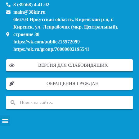
8 (39568) 4-41-02
main@38kir.ru
666703 Иркутская область, Киренский р-н, г.
Киренск, ул. Ленрабочих (мкр. Центральный),
строение 30
https://vk.com/public215572099
https://ok.ru/group/70000002195541
ВЕРСИЯ ДЛЯ СЛАБОВИДЯЩИХ
ОБРАЩЕНИЯ ГРАЖДАН
ПЕРЕЧЕНЬ ИНФОРМАЦИОННЫХ СИСТЕМ, БАНКОВ, ДАННЫХ, РЕЕСТРОВ
МОДЕРНИЗАЦИЯ ШКОЛЬНЫХ СИСТЕМ ОБРАЗОВАНИЯ (КАПИТАЛЬНЫЙ РЕМОНТ)
МУНИЦИПАЛЬНЫЕ МЕХАНИЗМЫ УПРАВЛЕНИЯ КАЧЕСТВОМ ОБРАЗОВАНИЯ
КУРСОВАЯ ПОДГОТОВКА И ПЕРЕПОДГОТОВКА ПЕДАГОГИЧЕСКИХ РАБОТНИКОВ
ПСИХОЛОГО-ПЕДАГОГИЧЕСКАЯ ПОМОЩЬ ДЕТЯМ ИЗ ЧИСЛА СЕМЕЙ УЧАСТНИКОВ СВО
СНИЖЕНИЕ ДОКУМЕНТАЦИОННОЙ НАГРУЗКИ НА ПЕДАГОГИЧЕСКИХ РАБОТНИКОВ