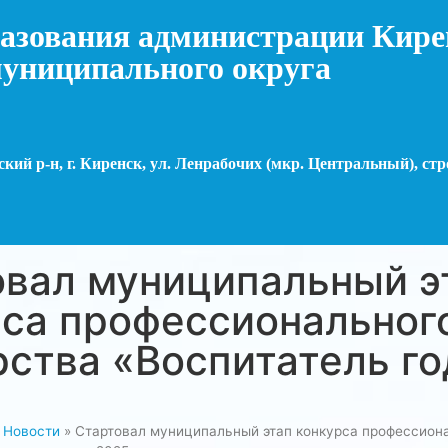
азования администрации Кире
униципального округа
кий р-н, г. Киренск, ул. Ленрабочих (мкр. Центральный), стр
овал муниципальный э
рса профессиональног
ства «Воспитатель г
»
Новости
»
Стартовал муниципальный этап конкурса профессион