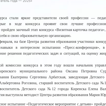
атель года — 2025»
урса стали яркие представители своей профессии — педа
торые в ходе конкурса проявят свои лучшие профессиона
пройден заочный этап конкурса «Визитная карточка педагога», 
себя и свою образовательную организацию.
февраля, на базе Центра развития образования участники конку
навыки в интересном испытании «Пресс-конференция», в
ение решения педагогических задач и ситуаций, на оценку жю
ной комиссии конкурса в этом году вошли начальник управл
иренского муниципального района Оксана Петровна Суро
вания Екатерина Сергеевна Арбатская, заведующая Детского
Альбертовна Рогозина, старший воспитатель Детского сада №
воспитатель Детского сада №12 города Киренска Елена Вале
ия выступила методист Центра развития образования Мария Юр
ное испытание «Педагогическое мероприятие с детьми» пройдет