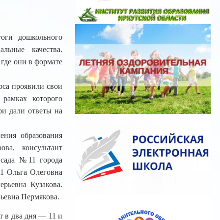
гоги дошкольного
льные качества.
где они в формате
рса проявили свои
 рамках которого
ри дали ответы на
ения образования
ва, консультант
 сада №11 города
11 Ольга Олеговна
рьевна Кузакова.
ьевна Пермякова.
 в два дня — 11 и