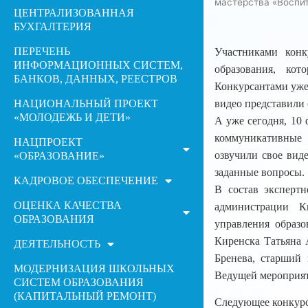
мастерства «Воспит
ЦЕНТРАЛИЗОВАННАЯ
БУХГАЛТЕРИЯ
ПЕРЕЧЕНЬ
Участниками конк
ИНФОРМАЦИОННЫХ СИСТЕМ,
образования, ко
БАНКОВ, ДАННЫХ, РЕЕСТРОВ
Конкурсантами уже 
НАЦИОНАЛЬНЫЙ ПРОЕКТ
видео представили 
«МОЛОДЕЖЬ И ДЕТИ»
А уже сегодня, 10 
коммуникативные 
НАЦПРОЕКТ
озвучили свое вид
«ОБРАЗОВАНИЕ»
заданные вопросы.
КАДРОВОЕ ОБЕСПЕЧЕНИЕ
В состав эксперт
ОЦЕНКА КАЧЕСТВА
администрации К
ОБРАЗОВАНИЯ
управления образо
Киренска Татьяна 
ДЕЯТЕЛЬНОСТЬ
Бренева, старший 
МОДЕРНИЗАЦИЯ ШКОЛЬНЫХ
Ведущей мероприят
СИСТЕМ ОБРАЗОВАНИЯ
(КАПИТАЛЬНЫЙ РЕМОНТ)
Следующее конкурс