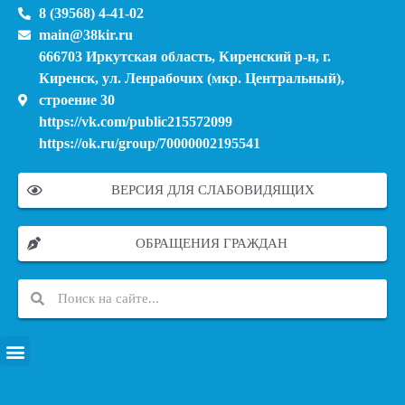
8 (39568) 4-41-02
main@38kir.ru
666703 Иркутская область, Киренский р-н, г.
Киренск, ул. Ленрабочих (мкр. Центральный),
строение 30
https://vk.com/public215572099
https://ok.ru/group/70000002195541
ВЕРСИЯ ДЛЯ СЛАБОВИДЯЩИХ
ОБРАЩЕНИЯ ГРАЖДАН
ПЕРЕЧЕНЬ ИНФОРМАЦИОННЫХ СИСТЕМ, БАНКОВ, ДАННЫХ, РЕЕСТРОВ
МОДЕРНИЗАЦИЯ ШКОЛЬНЫХ СИСТЕМ ОБРАЗОВАНИЯ (КАПИТАЛЬНЫЙ РЕМОНТ)
МУНИЦИПАЛЬНЫЕ МЕХАНИЗМЫ УПРАВЛЕНИЯ КАЧЕСТВОМ ОБРАЗОВАНИЯ
КУРСОВАЯ ПОДГОТОВКА И ПЕРЕПОДГОТОВКА ПЕДАГОГИЧЕСКИХ РАБОТНИКОВ
ПСИХОЛОГО-ПЕДАГОГИЧЕСКАЯ ПОМОЩЬ ДЕТЯМ ИЗ ЧИСЛА СЕМЕЙ УЧАСТНИКОВ СВО
СНИЖЕНИЕ ДОКУМЕНТАЦИОННОЙ НАГРУЗКИ НА ПЕДАГОГИЧЕСКИХ РАБОТНИКОВ