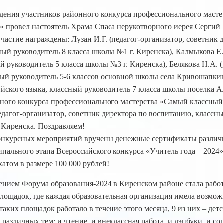
ения участников районного конкурса профессионального маст
 провел настоятель Храма Спаса нерукотворного иерея Сергий 
частие награждены: Лузан И.Г. (педагог-организатор, советник 
ый руководитель 8 класса школы №1 г. Киренска), Калмыкова Е.
й руководитель 5 класса школы №3 г. Киренска), Белякова Н.А. 
ый руководитель 5-6 классов основной школы села Кривошапкин
ийского языка, классный руководитель 7 класса школы поселка А
ного конкурса профессионального мастерства «Самый классный
дагог-организатор, советник директора по воспитанию, классны
 Киренска. Поздравляем!
онкурсных мероприятий вручены денежные сертификаты различн
пального этапа Всероссийского конкурса «Учитель года – 2024
том в размере 100 000 рублей!
нием Форума образования-2024 в Киренском районе стала рабо
ощадок, где каждая образовательная организация имела возможн
таких площадок работало в течение этого месяца, 9 из них – детс
 различных тем: и чтение, и внеклассная работа, и лэпбуки, и со