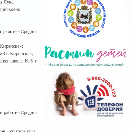
я Лука
присвоено:
й работе «Средняя
 Киренска»;
3 г. Киренска»;
дняя школа №6 г.
й работе «Средняя
ов «Учитель года