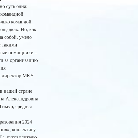
о суть одна:
 командной
олько командой
ощадках. Но, как
за собой, умело
е такими
авные помощники –
ти за организацию
ния
и директор МКУ
в нашей стране
ена Александровна
Тимур, средняя
разования 2024
ния», коллективу
.), руководителю