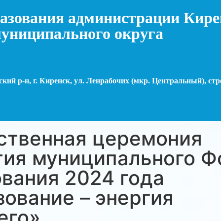
азования администрации Кире
униципального округа
кий р-н, г. Киренск, ул. Ленрабочих (мкр. Центральный), стр
ственная церемония
тия муниципального Ф
вания 2024 года
ование – энергия
его»