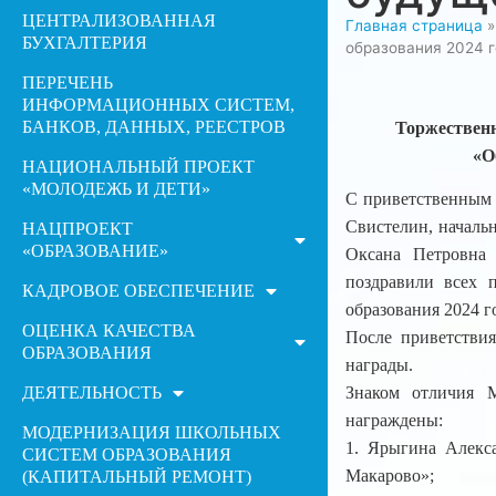
ЦЕНТРАЛИЗОВАННАЯ
Главная страница
БУХГАЛТЕРИЯ
образования 2024 г
ПЕРЕЧЕНЬ
ИНФОРМАЦИОННЫХ СИСТЕМ,
БАНКОВ, ДАННЫХ, РЕЕСТРОВ
Торжественн
«О
НАЦИОНАЛЬНЫЙ ПРОЕКТ
«МОЛОДЕЖЬ И ДЕТИ»
С приветственным 
Свистелин, началь
НАЦПРОЕКТ
«ОБРАЗОВАНИЕ»
Оксана Петровна
поздравили всех 
КАДРОВОЕ ОБЕСПЕЧЕНИЕ
образования 2024 г
ОЦЕНКА КАЧЕСТВА
После приветстви
ОБРАЗОВАНИЯ
награды.
ДЕЯТЕЛЬНОСТЬ
Знаком отличия 
награждены:
МОДЕРНИЗАЦИЯ ШКОЛЬНЫХ
1. Ярыгина Алекс
СИСТЕМ ОБРАЗОВАНИЯ
Макарово»;
(КАПИТАЛЬНЫЙ РЕМОНТ)