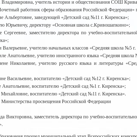
а Владимировна, учитель истории и обществознания СОШ Крива
Почетный работник сферы образования Российской Федерации» 
не Альбертовне, заведующей «Детский сад №11 г. Киренска»;
ею Юрьевичу, директору «Основная школа с.Кривошапкино»;
е Сергеевне, заместителю директора по учебно-воспитательно
ка»;
 Валерьевне, учителю начальных классов «Средняя школа №5 г.
ле Анатольевне, учителю иностранного языка «Средняя школа №
ене Николаевне, учителю русского языка и литературы «Сре
не Васильевне, воспитателю «Детский сад №12 г. Киренска»;
 Анатольевне, воспитателю «Детский сад №1 г. Киренска»;
 Михайловне, воспитателю «Детский сад №11 г. Киренска».
 Министерства просвещения Российской Федерации
да Викторовна, заместитель директора по учебно-воспитательно
».
бразования прошел муниципальный этап Всероссийских конкурс