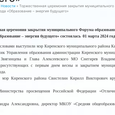
»
Новости
»
Торжественная церемония закрытия муниципального
ода «Образование – энергия будущего»
ая церемония закрытия муниципального Форума образовани
бразование – энергия будущего» состоялась 01 марта 2024 год
словами выступили мэр Киренского муниципального района К
ник Управления образования администрации Киренского муни
 Звягинцева и Глава Алексеевского МО Снегирев Владим
присутствующих с первым днем весны и закрытием муниц
ода.
я мэр Киренского района Свистелин Кирилл Викторович вр
Министерства просвещения Российской Федерации «Отличн
андра Александровна, директор МКОУ «Средняя общеобразова