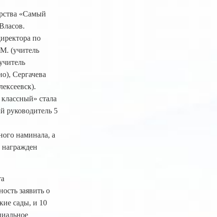
ерства «Самый
Власов.
директора по
М. (учитель
(учитель
о), Сергачева
лексеевск).
 классный» стала
й руководитель 5
ого наминала, а
» награжден
та
ость заявить о
кие сады, и 10
циальное