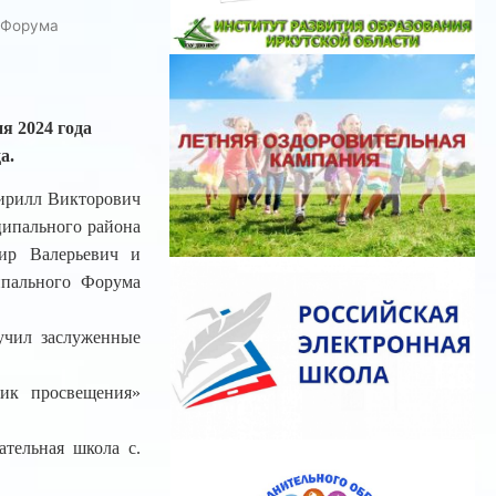
 Форума
я 2024 года
а.
ирилл Викторович
ципального района
ир Валерьевич и
ипального Форума
учил заслуженные
ик просвещения»
тельная школа с.