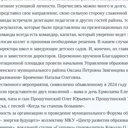
питание успешной личности. Перечислять можно много и долго, н
представил свое направление, свою сильную сторону слаженной
анды встречали делегации педагогов и других гостей района, т
результатов, которые были представлены на презентационных пл
команды всегда есть командир, капитан, который уверенно ведет 
олосам коллег и принимая необходимые решения. В нашем случа
иректора школ и заведующие детских садов. И, конечно, их гл
ли и заместители директоров. Церемонию вручения Благодарнос
ентационной площадки провели начальник Управления образова
енского муниципального района Оксана Петровна Звягинцева 
разования» Бровченко Наталья Олеговна.
ственного мероприятия, символично объявленному в 2024 году 
или представители двух поколений – мама и дочь Ермолаева Ел
ия, папа и сын Прошутинский Олег Юрьевич и Прошутинский 
ска, с песней «Когда ты станешь большим».
ность за организацию и проведение муниципального Форума об
– энергия будущего» коллективу МКУ «Центр развития образова
ник», вокальной студии «Сопрано» (руководитель Ковадло О.Г