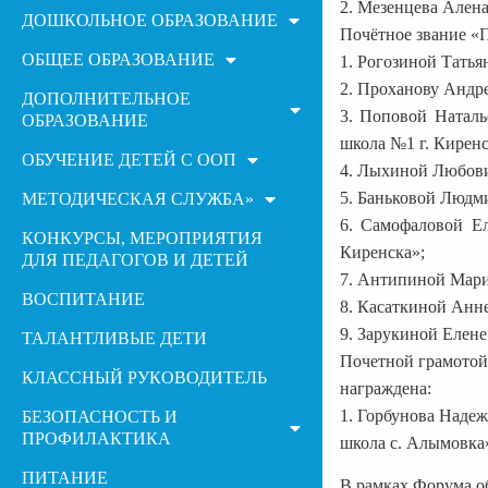
2. Мезенцева Ален
ДОШКОЛЬНОЕ ОБРАЗОВАНИЕ
Почётное звание «
ОБЩЕЕ ОБРАЗОВАНИЕ
1. Рогозиной Татья
2. Проханову Андр
ДОПОЛНИТЕЛЬНОЕ
3. Поповой Наталь
ОБРАЗОВАНИЕ
школа №1 г. Киренс
ОБУЧЕНИЕ ДЕТЕЙ С ООП
4. Лыхиной Любови
5. Баньковой Людми
МЕТОДИЧЕСКАЯ СЛУЖБА»
6. Самофаловой Ел
КОНКУРСЫ, МЕРОПРИЯТИЯ
Киренска»;
ДЛЯ ПЕДАГОГОВ И ДЕТЕЙ
7. Антипиной Мари
ВОСПИТАНИЕ
8. Касаткиной Анне
9. Зарукиной Елене
ТАЛАНТЛИВЫЕ ДЕТИ
Почетной грамотой
КЛАССНЫЙ РУКОВОДИТЕЛЬ
награждена:
1. Горбунова Надеж
БЕЗОПАСНОСТЬ И
ПРОФИЛАКТИКА
школа с. Алымовка
ПИТАНИЕ
В рамках Форума о