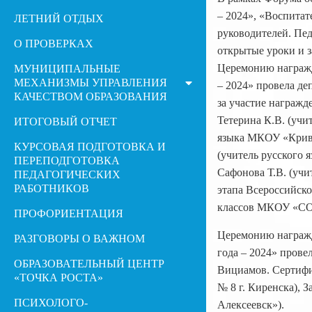
– 2024», «Воспитат
ЛЕТНИЙ ОТДЫХ
руководителей. Пед
О ПРОВЕРКАХ
открытые уроки и з
Церемонию награжд
МУНИЦИПАЛЬНЫЕ
МЕХАНИЗМЫ УПРАВЛЕНИЯ
– 2024» провела д
КАЧЕСТВОМ ОБРАЗОВАНИЯ
за участие награжд
Тетерина К.В. (уч
ИТОГОВЫЙ ОТЧЕТ
языка МКОУ «Криво
КУРСОВАЯ ПОДГОТОВКА И
(учитель русского
ПЕРЕПОДГОТОВКА
Сафонова Т.В. (уч
ПЕДАГОГИЧЕСКИХ
РАБОТНИКОВ
этапа Всероссийско
классов МКОУ «СОШ
ПРОФОРИЕНТАЦИЯ
Церемонию награжд
РАЗГОВОРЫ О ВАЖНОМ
года – 2024» пров
ОБРАЗОВАТЕЛЬНЫЙ ЦЕНТР
Вициамов. Сертифи
«ТОЧКА РОСТА»
№ 8 г. Киренска), 
ПСИХОЛОГО-
Алексеевск»).