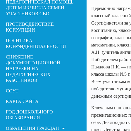
ПЕДАГОГИЧЕСКАЯ ПОМОЩЬ
ДЕТЯМ ИЗ ЧИСЛА СЕМЕЙ
Церемонию награжд
УЧАСТНИКОВ СВО
классный классный»
Сертификатами за у
ПРОТИВОДЕЙСТВИЕ
КОРРУПЦИИ
воспитанию, классн
географии, классны
ПОЛИТИКА
математики, классн
КОНФИДЕНЦИАЛЬНОСТИ
А.Н. (учитель англ
СНИЖЕНИЕ
Победителем район
ДОКУМЕНТАЦИОННОЙ
Началова Н.К. — пе
НАГРУЗКИ НА
класса школы №5 г.
ПЕДАГОГИЧЕСКИХ
РАБОТНИКОВ
Всем участникам к
победителю муници
СОУТ
денежным сертифика
КАРТА САЙТА
Ключевым направле
ГОД ДОШКОЛЬНОГО
презентационных пл
ОБРАЗОВАНИЯ
себе. Девятнадцать 
ОБРАЩЕНИЯ ГРАЖДАН
школ. Девятнадцать