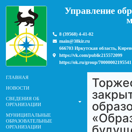
Управление обр
м
8 (39568) 4-41-02
main@38kir.ru
666703 Иркутская область, Киренс
https://vk.com/public215572099
https://ok.ru/group/70000002195541
ГЛАВНАЯ
Торже
НОВОСТИ
закры
СВЕДЕНИЯ ОБ
образо
ОРГАНИЗАЦИИ
«Образ
МУНИЦИПАЛЬНЫЕ
ОБРАЗОВАТЕЛЬНЫЕ
будущ
ОРГАНИЗАЦИИ