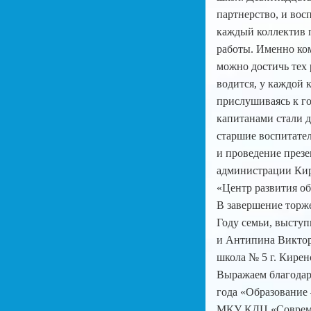
партнерство, и вос
каждый коллектив 
работы. Именно ком
можно достичь тех 
водится, у каждой 
прислушиваясь к г
капитанами стали д
старшие воспитате
и проведение през
администрации Кир
«Центр развития об
В завершение торже
Году семьи, выступ
и Антипина Виктор
школа № 5 г. Кирен
Выражаем благодар
года «Образование 
МКУ КДЦ «Современ