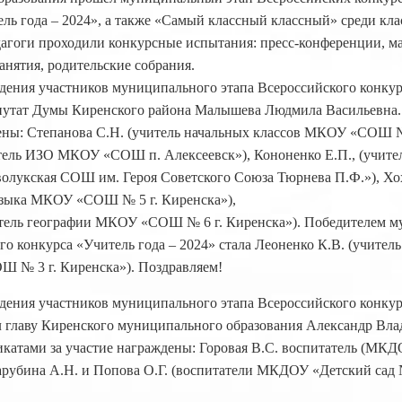
ель года – 2024», а также «Самый классный классный» среди кл
агоги проходили конкурсные испытания: пресс-конференции, ма
анятия, родительские собрания.
ения участников муниципального этапа Всероссийского конкур
епутат Думы Киренского района Малышева Людмила Васильевна
ены: Степанова С.Н. (учитель начальных классов МКОУ «СОШ № 
итель ИЗО МКОУ «СОШ п. Алексеевск»), Кононенко Е.П., (учите
лукская СОШ им. Героя Советского Союза Тюрнева П.Ф.»), Хо
 языка МКОУ «СОШ № 5 г. Киренска»),
итель географии МКОУ «СОШ № 6 г. Киренска»). Победителем 
го конкурса «Учитель года – 2024» стала Леоненко К.В. (учител
 № 3 г. Киренска»). Поздравляем!
ения участников муниципального этапа Всероссийского конкур
ел главу Киренского муниципального образования Александр Вл
катами за участие награждены: Горовая В.С. воспитатель (МКД
Зарубина А.Н. и Попова О.Г. (воспитатели МКДОУ «Детский сад 