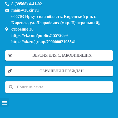
8 (39568) 4-41-02
main@38kir.ru
666703 Иркутская область, Киренский р-н, г.
Киренск, ул. Ленрабочих (мкр. Центральный),
строение 30
https://vk.com/public215572099
https://ok.ru/group/70000002195541
ВЕРСИЯ ДЛЯ СЛАБОВИДЯЩИХ
ОБРАЩЕНИЯ ГРАЖДАН
ПЕРЕЧЕНЬ ИНФОРМАЦИОННЫХ СИСТЕМ, БАНКОВ, ДАННЫХ, РЕЕСТРОВ
МОДЕРНИЗАЦИЯ ШКОЛЬНЫХ СИСТЕМ ОБРАЗОВАНИЯ (КАПИТАЛЬНЫЙ РЕМОНТ)
МУНИЦИПАЛЬНЫЕ МЕХАНИЗМЫ УПРАВЛЕНИЯ КАЧЕСТВОМ ОБРАЗОВАНИЯ
КУРСОВАЯ ПОДГОТОВКА И ПЕРЕПОДГОТОВКА ПЕДАГОГИЧЕСКИХ РАБОТНИКОВ
ПСИХОЛОГО-ПЕДАГОГИЧЕСКАЯ ПОМОЩЬ ДЕТЯМ ИЗ ЧИСЛА СЕМЕЙ УЧАСТНИКОВ СВО
СНИЖЕНИЕ ДОКУМЕНТАЦИОННОЙ НАГРУЗКИ НА ПЕДАГОГИЧЕСКИХ РАБОТНИКОВ