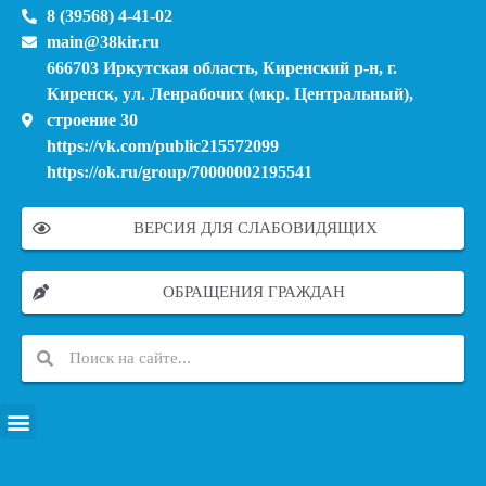
8 (39568) 4-41-02
main@38kir.ru
666703 Иркутская область, Киренский р-н, г.
Киренск, ул. Ленрабочих (мкр. Центральный),
строение 30
https://vk.com/public215572099
https://ok.ru/group/70000002195541
ВЕРСИЯ ДЛЯ СЛАБОВИДЯЩИХ
ОБРАЩЕНИЯ ГРАЖДАН
ПЕРЕЧЕНЬ ИНФОРМАЦИОННЫХ СИСТЕМ, БАНКОВ, ДАННЫХ, РЕЕСТРОВ
МОДЕРНИЗАЦИЯ ШКОЛЬНЫХ СИСТЕМ ОБРАЗОВАНИЯ (КАПИТАЛЬНЫЙ РЕМОНТ)
МУНИЦИПАЛЬНЫЕ МЕХАНИЗМЫ УПРАВЛЕНИЯ КАЧЕСТВОМ ОБРАЗОВАНИЯ
КУРСОВАЯ ПОДГОТОВКА И ПЕРЕПОДГОТОВКА ПЕДАГОГИЧЕСКИХ РАБОТНИКОВ
ПСИХОЛОГО-ПЕДАГОГИЧЕСКАЯ ПОМОЩЬ ДЕТЯМ ИЗ ЧИСЛА СЕМЕЙ УЧАСТНИКОВ СВО
СНИЖЕНИЕ ДОКУМЕНТАЦИОННОЙ НАГРУЗКИ НА ПЕДАГОГИЧЕСКИХ РАБОТНИКОВ