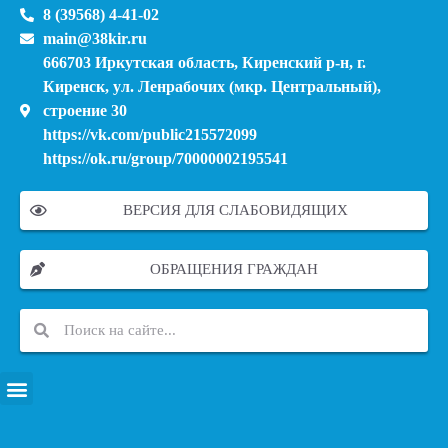
8 (39568) 4-41-02
main@38kir.ru
666703 Иркутская область, Киренский р-н, г.
Киренск, ул. Ленрабочих (мкр. Центральный),
строение 30
https://vk.com/public215572099
https://ok.ru/group/70000002195541
ВЕРСИЯ ДЛЯ СЛАБОВИДЯЩИХ
ОБРАЩЕНИЯ ГРАЖДАН
ПЕРЕЧЕНЬ ИНФОРМАЦИОННЫХ СИСТЕМ, БАНКОВ, ДАННЫХ, РЕЕСТРОВ
МОДЕРНИЗАЦИЯ ШКОЛЬНЫХ СИСТЕМ ОБРАЗОВАНИЯ (КАПИТАЛЬНЫЙ РЕМОНТ)
МУНИЦИПАЛЬНЫЕ МЕХАНИЗМЫ УПРАВЛЕНИЯ КАЧЕСТВОМ ОБРАЗОВАНИЯ
КУРСОВАЯ ПОДГОТОВКА И ПЕРЕПОДГОТОВКА ПЕДАГОГИЧЕСКИХ РАБОТНИКОВ
ПСИХОЛОГО-ПЕДАГОГИЧЕСКАЯ ПОМОЩЬ ДЕТЯМ ИЗ ЧИСЛА СЕМЕЙ УЧАСТНИКОВ СВО
СНИЖЕНИЕ ДОКУМЕНТАЦИОННОЙ НАГРУЗКИ НА ПЕДАГОГИЧЕСКИХ РАБОТНИКОВ