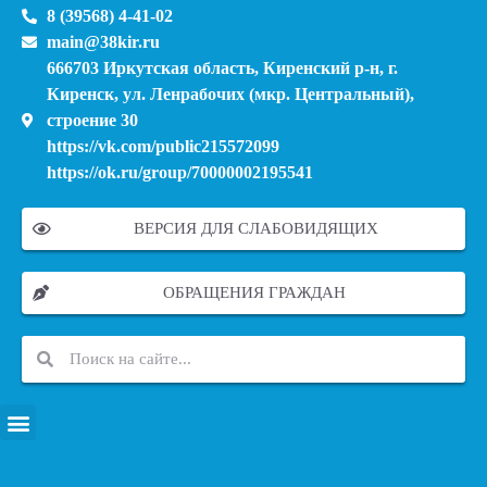
8 (39568) 4-41-02
main@38kir.ru
666703 Иркутская область, Киренский р-н, г.
Киренск, ул. Ленрабочих (мкр. Центральный),
строение 30
https://vk.com/public215572099
https://ok.ru/group/70000002195541
ВЕРСИЯ ДЛЯ СЛАБОВИДЯЩИХ
ОБРАЩЕНИЯ ГРАЖДАН
ПЕРЕЧЕНЬ ИНФОРМАЦИОННЫХ СИСТЕМ, БАНКОВ, ДАННЫХ, РЕЕСТРОВ
МОДЕРНИЗАЦИЯ ШКОЛЬНЫХ СИСТЕМ ОБРАЗОВАНИЯ (КАПИТАЛЬНЫЙ РЕМОНТ)
МУНИЦИПАЛЬНЫЕ МЕХАНИЗМЫ УПРАВЛЕНИЯ КАЧЕСТВОМ ОБРАЗОВАНИЯ
КУРСОВАЯ ПОДГОТОВКА И ПЕРЕПОДГОТОВКА ПЕДАГОГИЧЕСКИХ РАБОТНИКОВ
ПСИХОЛОГО-ПЕДАГОГИЧЕСКАЯ ПОМОЩЬ ДЕТЯМ ИЗ ЧИСЛА СЕМЕЙ УЧАСТНИКОВ СВО
СНИЖЕНИЕ ДОКУМЕНТАЦИОННОЙ НАГРУЗКИ НА ПЕДАГОГИЧЕСКИХ РАБОТНИКОВ