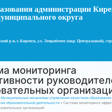
азования администрации Кире
униципального округа
кий р-н, г. Киренск, ул. Ленрабочих (мкр. Центральный), стр
ма мониторинга
тивности руководител
овательных организац
»
Муниципальные механизмы управления качеством образования
вом образовательной деятельности
»
Система мониторинга эффек
азовательных организаций