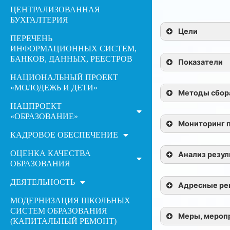
ЦЕНТРАЛИЗОВАННАЯ
БУХГАЛТЕРИЯ
Цели
ПЕРЕЧЕНЬ
ИНФОРМАЦИОННЫХ СИСТЕМ,
БАНКОВ, ДАННЫХ, РЕЕСТРОВ
Показатели
НАЦИОНАЛЬНЫЙ ПРОЕКТ
«МОЛОДЕЖЬ И ДЕТИ»
Методы сбор
НАЦПРОЕКТ
«ОБРАЗОВАНИЕ»
Мониторинг 
КАДРОВОЕ ОБЕСПЕЧЕНИЕ
ОЦЕНКА КАЧЕСТВА
Анализ резул
ОБРАЗОВАНИЯ
ДЕЯТЕЛЬНОСТЬ
Адресные рек
МОДЕРНИЗАЦИЯ ШКОЛЬНЫХ
СИСТЕМ ОБРАЗОВАНИЯ
Меры, мероп
(КАПИТАЛЬНЫЙ РЕМОНТ)