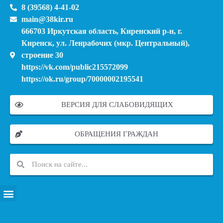
8 (39568) 4-41-02
main@38kir.ru
666703 Иркутская область, Киренский р-н, г.
Киренск, ул. Ленрабочих (мкр. Центральный),
строение 30
https://vk.com/public215572099
https://ok.ru/group/70000002195541
ВЕРСИЯ ДЛЯ СЛАБОВИДЯЩИХ
ОБРАЩЕНИЯ ГРАЖДАН
ПЕРЕЧЕНЬ ИНФОРМАЦИОННЫХ СИСТЕМ, БАНКОВ, ДАННЫХ, РЕЕСТРОВ
МОДЕРНИЗАЦИЯ ШКОЛЬНЫХ СИСТЕМ ОБРАЗОВАНИЯ (КАПИТАЛЬНЫЙ РЕМОНТ)
МУНИЦИПАЛЬНЫЕ МЕХАНИЗМЫ УПРАВЛЕНИЯ КАЧЕСТВОМ ОБРАЗОВАНИЯ
КУРСОВАЯ ПОДГОТОВКА И ПЕРЕПОДГОТОВКА ПЕДАГОГИЧЕСКИХ РАБОТНИКОВ
ПСИХОЛОГО-ПЕДАГОГИЧЕСКАЯ ПОМОЩЬ ДЕТЯМ ИЗ ЧИСЛА СЕМЕЙ УЧАСТНИКОВ СВО
СНИЖЕНИЕ ДОКУМЕНТАЦИОННОЙ НАГРУЗКИ НА ПЕДАГОГИЧЕСКИХ РАБОТНИКОВ