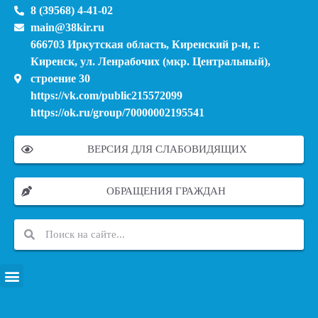
8 (39568) 4-41-02
main@38kir.ru
666703 Иркутская область, Киренский р-н, г.
Киренск, ул. Ленрабочих (мкр. Центральный),
строение 30
https://vk.com/public215572099
https://ok.ru/group/70000002195541
ВЕРСИЯ ДЛЯ СЛАБОВИДЯЩИХ
ОБРАЩЕНИЯ ГРАЖДАН
ПЕРЕЧЕНЬ ИНФОРМАЦИОННЫХ СИСТЕМ, БАНКОВ, ДАННЫХ, РЕЕСТРОВ
МОДЕРНИЗАЦИЯ ШКОЛЬНЫХ СИСТЕМ ОБРАЗОВАНИЯ (КАПИТАЛЬНЫЙ РЕМОНТ)
МУНИЦИПАЛЬНЫЕ МЕХАНИЗМЫ УПРАВЛЕНИЯ КАЧЕСТВОМ ОБРАЗОВАНИЯ
КУРСОВАЯ ПОДГОТОВКА И ПЕРЕПОДГОТОВКА ПЕДАГОГИЧЕСКИХ РАБОТНИКОВ
ПСИХОЛОГО-ПЕДАГОГИЧЕСКАЯ ПОМОЩЬ ДЕТЯМ ИЗ ЧИСЛА СЕМЕЙ УЧАСТНИКОВ СВО
СНИЖЕНИЕ ДОКУМЕНТАЦИОННОЙ НАГРУЗКИ НА ПЕДАГОГИЧЕСКИХ РАБОТНИКОВ