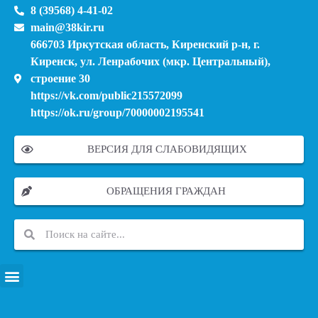
8 (39568) 4-41-02
main@38kir.ru
666703 Иркутская область, Киренский р-н, г.
Киренск, ул. Ленрабочих (мкр. Центральный),
строение 30
https://vk.com/public215572099
https://ok.ru/group/70000002195541
ВЕРСИЯ ДЛЯ СЛАБОВИДЯЩИХ
ОБРАЩЕНИЯ ГРАЖДАН
ПЕРЕЧЕНЬ ИНФОРМАЦИОННЫХ СИСТЕМ, БАНКОВ, ДАННЫХ, РЕЕСТРОВ
МОДЕРНИЗАЦИЯ ШКОЛЬНЫХ СИСТЕМ ОБРАЗОВАНИЯ (КАПИТАЛЬНЫЙ РЕМОНТ)
МУНИЦИПАЛЬНЫЕ МЕХАНИЗМЫ УПРАВЛЕНИЯ КАЧЕСТВОМ ОБРАЗОВАНИЯ
КУРСОВАЯ ПОДГОТОВКА И ПЕРЕПОДГОТОВКА ПЕДАГОГИЧЕСКИХ РАБОТНИКОВ
ПСИХОЛОГО-ПЕДАГОГИЧЕСКАЯ ПОМОЩЬ ДЕТЯМ ИЗ ЧИСЛА СЕМЕЙ УЧАСТНИКОВ СВО
СНИЖЕНИЕ ДОКУМЕНТАЦИОННОЙ НАГРУЗКИ НА ПЕДАГОГИЧЕСКИХ РАБОТНИКОВ