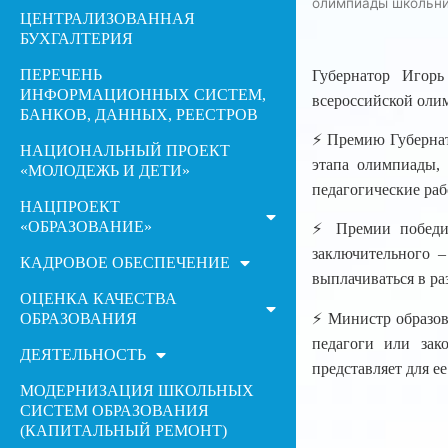
олимпиады школьни
ЦЕНТРАЛИЗОВАННАЯ
БУХГАЛТЕРИЯ
ПЕРЕЧЕНЬ
Губернатор Игор
ИНФОРМАЦИОННЫХ СИСТЕМ,
всероссийской оли
БАНКОВ, ДАННЫХ, РЕЕСТРОВ
⚡️ Премию Губернат
НАЦИОНАЛЬНЫЙ ПРОЕКТ
этапа олимпиады,
«МОЛОДЕЖЬ И ДЕТИ»
педагогические раб
НАЦПРОЕКТ
«ОБРАЗОВАНИЕ»
⚡️ Премии победи
заключительного –
КАДРОВОЕ ОБЕСПЕЧЕНИЕ
выплачиваться в ра
ОЦЕНКА КАЧЕСТВА
ОБРАЗОВАНИЯ
⚡️ Министр образо
педагоги или зак
ДЕЯТЕЛЬНОСТЬ
представляет для 
МОДЕРНИЗАЦИЯ ШКОЛЬНЫХ
СИСТЕМ ОБРАЗОВАНИЯ
(КАПИТАЛЬНЫЙ РЕМОНТ)