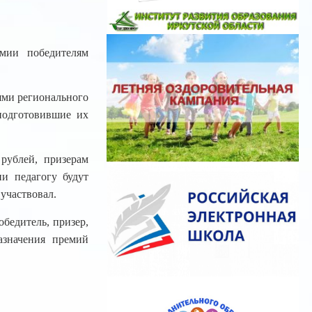
мии победителям
ями регионального
подготовившие их
рублей, призерам
и педагогу будут
 участвовал.
бедитель, призер,
азначения премий