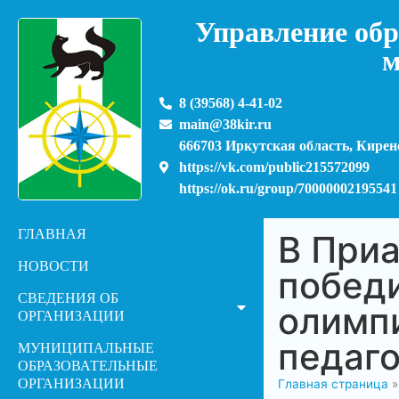
Управление обр
м
8 (39568) 4-41-02
main@38kir.ru
666703 Иркутская область, Киренс
https://vk.com/public215572099
https://ok.ru/group/70000002195541
ГЛАВНАЯ
В При
НОВОСТИ
побед
СВЕДЕНИЯ ОБ
олимп
ОРГАНИЗАЦИИ
педаг
МУНИЦИПАЛЬНЫЕ
ОБРАЗОВАТЕЛЬНЫЕ
ОРГАНИЗАЦИИ
Главная страница