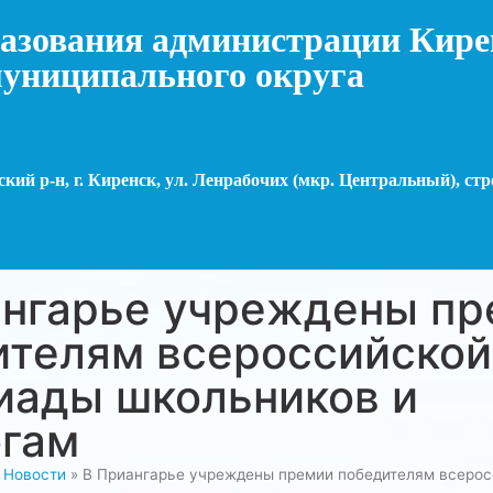
азования администрации Кире
униципального округа
кий р-н, г. Киренск, ул. Ленрабочих (мкр. Центральный), стр
ангарье учреждены п
ителям всероссийской
иады школьников и
огам
»
Новости
»
В Приангарье учреждены премии победителям всерос