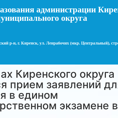
азования администрации Кире
униципального округа
кий р-н, г. Киренск, ул. Ленрабочих (мкр. Центральный), стр
ах Киренского округа
я прием заявлений дл
я в едином
рственном экзамене в