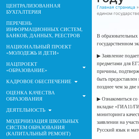
ЦЕНТРАЛИЗОВАННАЯ
Главная страница
БУХГАЛТЕРИЯ
едином государстве
ПЕРЕЧЕНЬ
ИНФОРМАЦИОННЫХ СИСТЕМ,
БАНКОВ, ДАННЫХ, РЕЕСТРОВ
В образовательных 
государственном эк
НАЦИОНАЛЬНЫЙ ПРОЕКТ
«МОЛОДЕЖЬ И ДЕТИ»
▶ Заявление подает
предметами для ЕГЭ
НАЦПРОЕКТ
«ОБРАЗОВАНИЕ»
причины, подтверж
быть предоставлен 
КАДРОВОЕ ОБЕСПЕЧЕНИЕ
позднее чем за две 
ОЦЕНКА КАЧЕСТВА
ОБРАЗОВАНИЯ
▶ Ознакомиться со
вкладке «ГИА11/ГИ
ДЕЯТЕЛЬНОСТЬ
мониторинга качест
МОДЕРНИЗАЦИЯ ШКОЛЬНЫХ
заявлении на участ
СИСТЕМ ОБРАЗОВАНИЯ
Русский язык и мат
(КАПИТАЛЬНЫЙ РЕМОНТ)