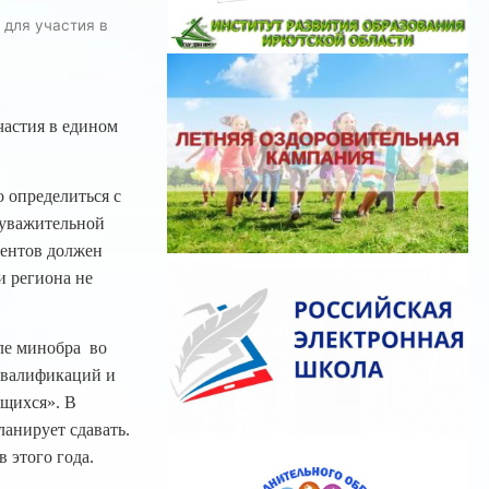
 для участия в
частия в едином
 определиться с
 уважительной
ментов должен
и региона не
ле минобра во
квалификаций и
ющихся». В
ланирует сдавать.
 этого года.