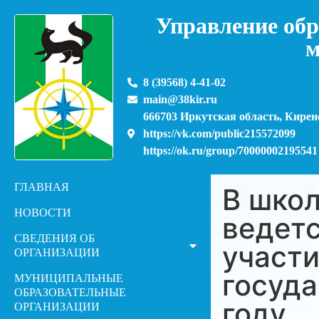
Управление обр
м
8 (39568) 4-41-02
main@38kir.ru
666703 Иркутская область, Киренс
https://vk.com/public215572099
https://ok.ru/group/70000002195541
ГЛАВНАЯ
В школ
НОВОСТИ
ведетс
СВЕДЕНИЯ ОБ
участи
ОРГАНИЗАЦИИ
госуда
МУНИЦИПАЛЬНЫЕ
ОБРАЗОВАТЕЛЬНЫЕ
году
ОРГАНИЗАЦИИ