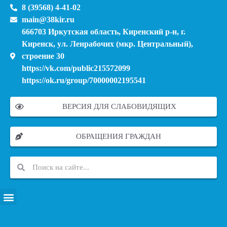
8 (39568) 4-41-02
main@38kir.ru
666703 Иркутская область, Киренский р-н, г.
Киренск, ул. Ленрабочих (мкр. Центральный),
строение 30
https://vk.com/public215572099
https://ok.ru/group/70000002195541
ВЕРСИЯ ДЛЯ СЛАБОВИДЯЩИХ
ОБРАЩЕНИЯ ГРАЖДАН
ПЕРЕЧЕНЬ ИНФОРМАЦИОННЫХ СИСТЕМ, БАНКОВ, ДАННЫХ, РЕЕСТРОВ
МОДЕРНИЗАЦИЯ ШКОЛЬНЫХ СИСТЕМ ОБРАЗОВАНИЯ (КАПИТАЛЬНЫЙ РЕМОНТ)
МУНИЦИПАЛЬНЫЕ МЕХАНИЗМЫ УПРАВЛЕНИЯ КАЧЕСТВОМ ОБРАЗОВАНИЯ
КУРСОВАЯ ПОДГОТОВКА И ПЕРЕПОДГОТОВКА ПЕДАГОГИЧЕСКИХ РАБОТНИКОВ
ПСИХОЛОГО-ПЕДАГОГИЧЕСКАЯ ПОМОЩЬ ДЕТЯМ ИЗ ЧИСЛА СЕМЕЙ УЧАСТНИКОВ СВО
СНИЖЕНИЕ ДОКУМЕНТАЦИОННОЙ НАГРУЗКИ НА ПЕДАГОГИЧЕСКИХ РАБОТНИКОВ