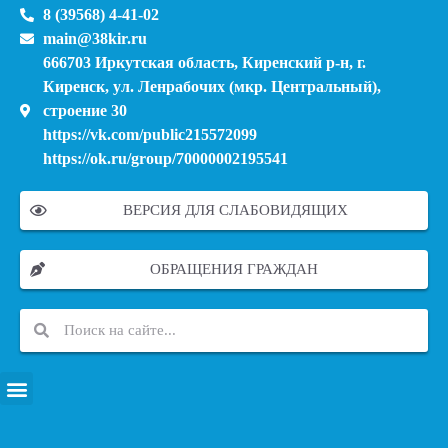
8 (39568) 4-41-02
main@38kir.ru
666703 Иркутская область, Киренский р-н, г.
Киренск, ул. Ленрабочих (мкр. Центральный),
строение 30
https://vk.com/public215572099
https://ok.ru/group/70000002195541
ВЕРСИЯ ДЛЯ СЛАБОВИДЯЩИХ
ОБРАЩЕНИЯ ГРАЖДАН
ПЕРЕЧЕНЬ ИНФОРМАЦИОННЫХ СИСТЕМ, БАНКОВ, ДАННЫХ, РЕЕСТРОВ
МОДЕРНИЗАЦИЯ ШКОЛЬНЫХ СИСТЕМ ОБРАЗОВАНИЯ (КАПИТАЛЬНЫЙ РЕМОНТ)
МУНИЦИПАЛЬНЫЕ МЕХАНИЗМЫ УПРАВЛЕНИЯ КАЧЕСТВОМ ОБРАЗОВАНИЯ
КУРСОВАЯ ПОДГОТОВКА И ПЕРЕПОДГОТОВКА ПЕДАГОГИЧЕСКИХ РАБОТНИКОВ
ПСИХОЛОГО-ПЕДАГОГИЧЕСКАЯ ПОМОЩЬ ДЕТЯМ ИЗ ЧИСЛА СЕМЕЙ УЧАСТНИКОВ СВО
СНИЖЕНИЕ ДОКУМЕНТАЦИОННОЙ НАГРУЗКИ НА ПЕДАГОГИЧЕСКИХ РАБОТНИКОВ