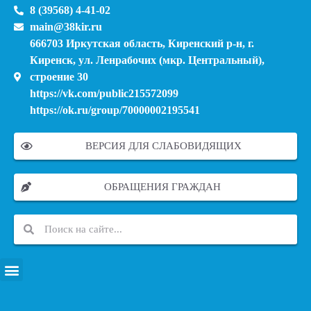
8 (39568) 4-41-02
main@38kir.ru
666703 Иркутская область, Киренский р-н, г.
Киренск, ул. Ленрабочих (мкр. Центральный),
строение 30
https://vk.com/public215572099
https://ok.ru/group/70000002195541
ВЕРСИЯ ДЛЯ СЛАБОВИДЯЩИХ
ОБРАЩЕНИЯ ГРАЖДАН
ПЕРЕЧЕНЬ ИНФОРМАЦИОННЫХ СИСТЕМ, БАНКОВ, ДАННЫХ, РЕЕСТРОВ
МОДЕРНИЗАЦИЯ ШКОЛЬНЫХ СИСТЕМ ОБРАЗОВАНИЯ (КАПИТАЛЬНЫЙ РЕМОНТ)
МУНИЦИПАЛЬНЫЕ МЕХАНИЗМЫ УПРАВЛЕНИЯ КАЧЕСТВОМ ОБРАЗОВАНИЯ
КУРСОВАЯ ПОДГОТОВКА И ПЕРЕПОДГОТОВКА ПЕДАГОГИЧЕСКИХ РАБОТНИКОВ
ПСИХОЛОГО-ПЕДАГОГИЧЕСКАЯ ПОМОЩЬ ДЕТЯМ ИЗ ЧИСЛА СЕМЕЙ УЧАСТНИКОВ СВО
СНИЖЕНИЕ ДОКУМЕНТАЦИОННОЙ НАГРУЗКИ НА ПЕДАГОГИЧЕСКИХ РАБОТНИКОВ