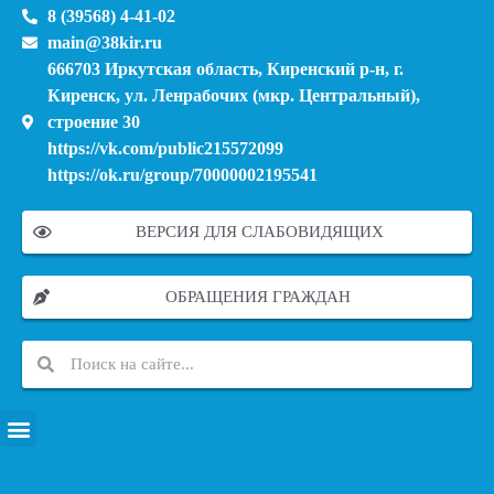
8 (39568) 4-41-02
main@38kir.ru
666703 Иркутская область, Киренский р-н, г.
Киренск, ул. Ленрабочих (мкр. Центральный),
строение 30
https://vk.com/public215572099
https://ok.ru/group/70000002195541
ВЕРСИЯ ДЛЯ СЛАБОВИДЯЩИХ
ОБРАЩЕНИЯ ГРАЖДАН
ПЕРЕЧЕНЬ ИНФОРМАЦИОННЫХ СИСТЕМ, БАНКОВ, ДАННЫХ, РЕЕСТРОВ
МОДЕРНИЗАЦИЯ ШКОЛЬНЫХ СИСТЕМ ОБРАЗОВАНИЯ (КАПИТАЛЬНЫЙ РЕМОНТ)
МУНИЦИПАЛЬНЫЕ МЕХАНИЗМЫ УПРАВЛЕНИЯ КАЧЕСТВОМ ОБРАЗОВАНИЯ
КУРСОВАЯ ПОДГОТОВКА И ПЕРЕПОДГОТОВКА ПЕДАГОГИЧЕСКИХ РАБОТНИКОВ
ПСИХОЛОГО-ПЕДАГОГИЧЕСКАЯ ПОМОЩЬ ДЕТЯМ ИЗ ЧИСЛА СЕМЕЙ УЧАСТНИКОВ СВО
СНИЖЕНИЕ ДОКУМЕНТАЦИОННОЙ НАГРУЗКИ НА ПЕДАГОГИЧЕСКИХ РАБОТНИКОВ