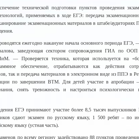
ечение технической подготовки пунктов проведения экзам
ехнологий, применяемых в ходе ЕГЭ: передача экзаменацион
сканирование экзаменационных материалов в штабе/аудиториях 
дения.
роводятся ежегодно накануне начала основного периода ЕГЭ, 
валова, заведующая сектором сопровождения ГИА по ООП 
иМ. — Проверяется техника, которая используется на «бо
раммное обеспечение, отрабатываются как действия сот
ов, так и передача материалов в электронном виде из ППЭ в Р
ации по завершении ВТМ. Для детей участие в апробации –
нания, снять тревожность и настроиться психологически
дения ЕГЭ принимают участие более 8,5 тысяч выпускников 
иков сдают экзамен по русскому языку, 1 500 ребят – по и
скому языку (устная часть).
аменов по всему региону задействовано 88 пунктов проведения