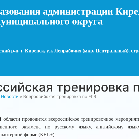
азования администрации Кире
униципального округа
кий р-н, г. Киренск, ул. Ленрабочих (мкр. Центральный), стр
сийская тренировка п
»
Новости
»
Всероссийская тренировка по ЕГЭ
й области проводится всероссийское тренировочное мероприя
твенного экзамена по русскому языку, английскому языку
пьютерной форме (КЕГЭ).