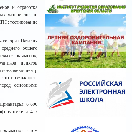
енов и отработка
ных материалов по
ППЭ; тестирование
— говорит Наталия
среднего общего
евых» экзаменах,
рудников пунктов
егиональный центр
 это возможность
 перед основными
Приангарья. 6 600
нформатике и 417
 экзаменов, в том