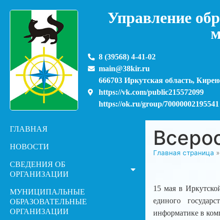
Управление обр
м
8 (39568) 4-41-02
main@38kir.ru
666703 Иркутская область, Киренс
https://vk.com/public215572099
https://ok.ru/group/70000002195541
ГЛАВНАЯ
Всерос
НОВОСТИ
Главная страница
СВЕДЕНИЯ ОБ
ОРГАНИЗАЦИИ
15 мая в Иркутско
МУНИЦИПАЛЬНЫЕ
единого государс
ОБРАЗОВАТЕЛЬНЫЕ
ОРГАНИЗАЦИИ
информатике в ком