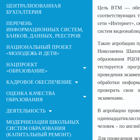
ЦЕНТРАЛИЗОВАННАЯ
Цель ВТМ — обесп
БУХГАЛТЕРИЯ
соответствующих т
ПЕРЕЧЕНЬ
сети «Интернет», 
ИНФОРМАЦИОННЫХ СИСТЕМ,
систем видеонаблю
БАНКОВ, ДАННЫХ, РЕЕСТРОВ
Такие апробации п
НАЦИОНАЛЬНЫЙ ПРОЕКТ
Николаевна Шапо
«МОЛОДЕЖЬ И ДЕТИ»
образования РЦОИ
НАЦПРОЕКТ
тестируется прог
«ОБРАЗОВАНИЕ»
проведения экзамен
КАДРОВОЕ ОБЕСПЕЧЕНИЕ
обработки информ
проверить свои з
ОЦЕНКА КАЧЕСТВА
экзаменами.
ОБРАЗОВАНИЯ
В апробации прове
ДЕЯТЕЛЬНОСТЬ
одиннадцатиклассн
МОДЕРНИЗАЦИЯ ШКОЛЬНЫХ
человек – по англий
СИСТЕМ ОБРАЗОВАНИЯ
(КАПИТАЛЬНЫЙ РЕМОНТ)
Для проведения экз