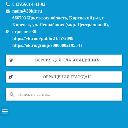
8 (39568) 4-41-02
main@38kir.ru
666703 Иркутская область, Киренский р-н, г.
Киренск, ул. Ленрабочих (мкр. Центральный),
строение 30
https://vk.com/public215572099
https://ok.ru/group/70000002195541
ВЕРСИЯ ДЛЯ СЛАБОВИДЯЩИХ
ОБРАЩЕНИЯ ГРАЖДАН
ПЕРЕЧЕНЬ ИНФОРМАЦИОННЫХ СИСТЕМ, БАНКОВ, ДАННЫХ, РЕЕСТРОВ
МОДЕРНИЗАЦИЯ ШКОЛЬНЫХ СИСТЕМ ОБРАЗОВАНИЯ (КАПИТАЛЬНЫЙ РЕМОНТ)
МУНИЦИПАЛЬНЫЕ МЕХАНИЗМЫ УПРАВЛЕНИЯ КАЧЕСТВОМ ОБРАЗОВАНИЯ
КУРСОВАЯ ПОДГОТОВКА И ПЕРЕПОДГОТОВКА ПЕДАГОГИЧЕСКИХ РАБОТНИКОВ
ПСИХОЛОГО-ПЕДАГОГИЧЕСКАЯ ПОМОЩЬ ДЕТЯМ ИЗ ЧИСЛА СЕМЕЙ УЧАСТНИКОВ СВО
СНИЖЕНИЕ ДОКУМЕНТАЦИОННОЙ НАГРУЗКИ НА ПЕДАГОГИЧЕСКИХ РАБОТНИКОВ