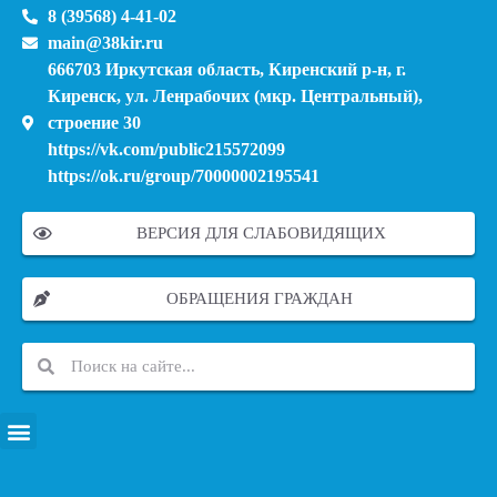
8 (39568) 4-41-02
main@38kir.ru
666703 Иркутская область, Киренский р-н, г.
Киренск, ул. Ленрабочих (мкр. Центральный),
строение 30
https://vk.com/public215572099
https://ok.ru/group/70000002195541
ВЕРСИЯ ДЛЯ СЛАБОВИДЯЩИХ
ОБРАЩЕНИЯ ГРАЖДАН
ПЕРЕЧЕНЬ ИНФОРМАЦИОННЫХ СИСТЕМ, БАНКОВ, ДАННЫХ, РЕЕСТРОВ
МОДЕРНИЗАЦИЯ ШКОЛЬНЫХ СИСТЕМ ОБРАЗОВАНИЯ (КАПИТАЛЬНЫЙ РЕМОНТ)
МУНИЦИПАЛЬНЫЕ МЕХАНИЗМЫ УПРАВЛЕНИЯ КАЧЕСТВОМ ОБРАЗОВАНИЯ
КУРСОВАЯ ПОДГОТОВКА И ПЕРЕПОДГОТОВКА ПЕДАГОГИЧЕСКИХ РАБОТНИКОВ
ПСИХОЛОГО-ПЕДАГОГИЧЕСКАЯ ПОМОЩЬ ДЕТЯМ ИЗ ЧИСЛА СЕМЕЙ УЧАСТНИКОВ СВО
СНИЖЕНИЕ ДОКУМЕНТАЦИОННОЙ НАГРУЗКИ НА ПЕДАГОГИЧЕСКИХ РАБОТНИКОВ