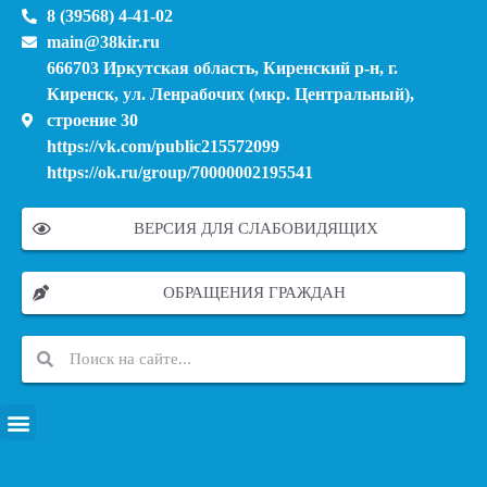
8 (39568) 4-41-02
main@38kir.ru
666703 Иркутская область, Киренский р-н, г.
Киренск, ул. Ленрабочих (мкр. Центральный),
строение 30
https://vk.com/public215572099
https://ok.ru/group/70000002195541
ВЕРСИЯ ДЛЯ СЛАБОВИДЯЩИХ
ОБРАЩЕНИЯ ГРАЖДАН
ПЕРЕЧЕНЬ ИНФОРМАЦИОННЫХ СИСТЕМ, БАНКОВ, ДАННЫХ, РЕЕСТРОВ
МОДЕРНИЗАЦИЯ ШКОЛЬНЫХ СИСТЕМ ОБРАЗОВАНИЯ (КАПИТАЛЬНЫЙ РЕМОНТ)
МУНИЦИПАЛЬНЫЕ МЕХАНИЗМЫ УПРАВЛЕНИЯ КАЧЕСТВОМ ОБРАЗОВАНИЯ
КУРСОВАЯ ПОДГОТОВКА И ПЕРЕПОДГОТОВКА ПЕДАГОГИЧЕСКИХ РАБОТНИКОВ
ПСИХОЛОГО-ПЕДАГОГИЧЕСКАЯ ПОМОЩЬ ДЕТЯМ ИЗ ЧИСЛА СЕМЕЙ УЧАСТНИКОВ СВО
СНИЖЕНИЕ ДОКУМЕНТАЦИОННОЙ НАГРУЗКИ НА ПЕДАГОГИЧЕСКИХ РАБОТНИКОВ