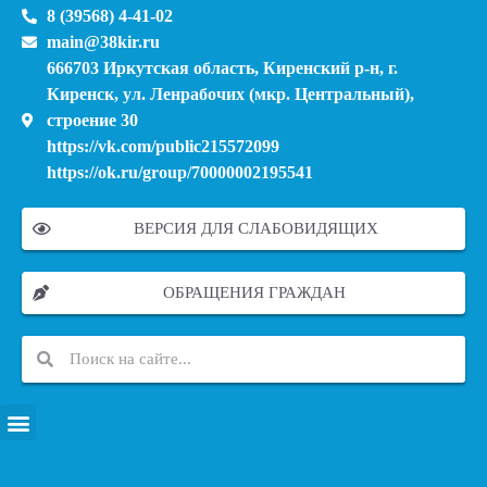
8 (39568) 4-41-02
main@38kir.ru
666703 Иркутская область, Киренский р-н, г.
Киренск, ул. Ленрабочих (мкр. Центральный),
строение 30
https://vk.com/public215572099
https://ok.ru/group/70000002195541
ВЕРСИЯ ДЛЯ СЛАБОВИДЯЩИХ
ОБРАЩЕНИЯ ГРАЖДАН
ПЕРЕЧЕНЬ ИНФОРМАЦИОННЫХ СИСТЕМ, БАНКОВ, ДАННЫХ, РЕЕСТРОВ
МОДЕРНИЗАЦИЯ ШКОЛЬНЫХ СИСТЕМ ОБРАЗОВАНИЯ (КАПИТАЛЬНЫЙ РЕМОНТ)
МУНИЦИПАЛЬНЫЕ МЕХАНИЗМЫ УПРАВЛЕНИЯ КАЧЕСТВОМ ОБРАЗОВАНИЯ
КУРСОВАЯ ПОДГОТОВКА И ПЕРЕПОДГОТОВКА ПЕДАГОГИЧЕСКИХ РАБОТНИКОВ
ПСИХОЛОГО-ПЕДАГОГИЧЕСКАЯ ПОМОЩЬ ДЕТЯМ ИЗ ЧИСЛА СЕМЕЙ УЧАСТНИКОВ СВО
СНИЖЕНИЕ ДОКУМЕНТАЦИОННОЙ НАГРУЗКИ НА ПЕДАГОГИЧЕСКИХ РАБОТНИКОВ