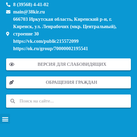
8 (39568) 4-41-02
main@38kir.ru
666703 Иркутская область, Киренский р-н, г.
Киренск, ул. Ленрабочих (мкр. Центральный),
строение 30
https://vk.com/public215572099
https://ok.ru/group/70000002195541
ВЕРСИЯ ДЛЯ СЛАБОВИДЯЩИХ
ОБРАЩЕНИЯ ГРАЖДАН
ПЕРЕЧЕНЬ ИНФОРМАЦИОННЫХ СИСТЕМ, БАНКОВ, ДАННЫХ, РЕЕСТРОВ
МОДЕРНИЗАЦИЯ ШКОЛЬНЫХ СИСТЕМ ОБРАЗОВАНИЯ (КАПИТАЛЬНЫЙ РЕМОНТ)
МУНИЦИПАЛЬНЫЕ МЕХАНИЗМЫ УПРАВЛЕНИЯ КАЧЕСТВОМ ОБРАЗОВАНИЯ
КУРСОВАЯ ПОДГОТОВКА И ПЕРЕПОДГОТОВКА ПЕДАГОГИЧЕСКИХ РАБОТНИКОВ
ПСИХОЛОГО-ПЕДАГОГИЧЕСКАЯ ПОМОЩЬ ДЕТЯМ ИЗ ЧИСЛА СЕМЕЙ УЧАСТНИКОВ СВО
СНИЖЕНИЕ ДОКУМЕНТАЦИОННОЙ НАГРУЗКИ НА ПЕДАГОГИЧЕСКИХ РАБОТНИКОВ