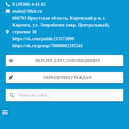
8 (39568) 4-41-02
main@38kir.ru
666703 Иркутская область, Киренский р-н, г.
Киренск, ул. Ленрабочих (мкр. Центральный),
строение 30
https://vk.com/public215572099
https://ok.ru/group/70000002195541
ВЕРСИЯ ДЛЯ СЛАБОВИДЯЩИХ
ОБРАЩЕНИЯ ГРАЖДАН
ПЕРЕЧЕНЬ ИНФОРМАЦИОННЫХ СИСТЕМ, БАНКОВ, ДАННЫХ, РЕЕСТРОВ
МОДЕРНИЗАЦИЯ ШКОЛЬНЫХ СИСТЕМ ОБРАЗОВАНИЯ (КАПИТАЛЬНЫЙ РЕМОНТ)
МУНИЦИПАЛЬНЫЕ МЕХАНИЗМЫ УПРАВЛЕНИЯ КАЧЕСТВОМ ОБРАЗОВАНИЯ
КУРСОВАЯ ПОДГОТОВКА И ПЕРЕПОДГОТОВКА ПЕДАГОГИЧЕСКИХ РАБОТНИКОВ
ПСИХОЛОГО-ПЕДАГОГИЧЕСКАЯ ПОМОЩЬ ДЕТЯМ ИЗ ЧИСЛА СЕМЕЙ УЧАСТНИКОВ СВО
СНИЖЕНИЕ ДОКУМЕНТАЦИОННОЙ НАГРУЗКИ НА ПЕДАГОГИЧЕСКИХ РАБОТНИКОВ