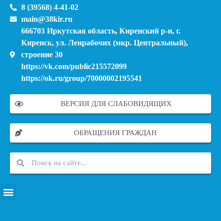
8 (39568) 4-41-02
main@38kir.ru
666703 Иркутская область, Киренский р-н, г.
Киренск, ул. Ленрабочих (мкр. Центральный),
строение 30
https://vk.com/public215572099
https://ok.ru/group/70000002195541
ВЕРСИЯ ДЛЯ СЛАБОВИДЯЩИХ
ОБРАЩЕНИЯ ГРАЖДАН
ПЕРЕЧЕНЬ ИНФОРМАЦИОННЫХ СИСТЕМ, БАНКОВ, ДАННЫХ, РЕЕСТРОВ
МОДЕРНИЗАЦИЯ ШКОЛЬНЫХ СИСТЕМ ОБРАЗОВАНИЯ (КАПИТАЛЬНЫЙ РЕМОНТ)
МУНИЦИПАЛЬНЫЕ МЕХАНИЗМЫ УПРАВЛЕНИЯ КАЧЕСТВОМ ОБРАЗОВАНИЯ
КУРСОВАЯ ПОДГОТОВКА И ПЕРЕПОДГОТОВКА ПЕДАГОГИЧЕСКИХ РАБОТНИКОВ
ПСИХОЛОГО-ПЕДАГОГИЧЕСКАЯ ПОМОЩЬ ДЕТЯМ ИЗ ЧИСЛА СЕМЕЙ УЧАСТНИКОВ СВО
СНИЖЕНИЕ ДОКУМЕНТАЦИОННОЙ НАГРУЗКИ НА ПЕДАГОГИЧЕСКИХ РАБОТНИКОВ