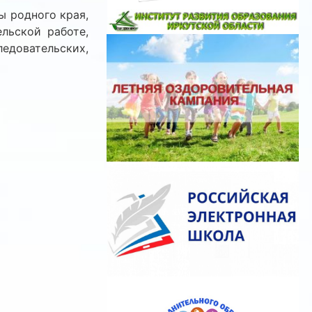
 родного края,
ельской работе,
довательских,