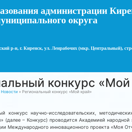
азования администрации Кире
униципального округа
кий р-н, г. Киренск, ул. Ленрабочих (мкр. Центральный), стр
нальный конкурс «Мой
»
Новости
»
Региональный конкурс «Мой край»
конкурс научно-исследовательских, методических
» (далее – Конкурс) проводится Академией народной
ции Международного инновационного проекта «Моя Отч