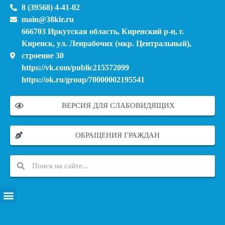
8 (39568) 4-41-02
main@38kir.ru
666703 Иркутская область, Киренский р-н, г.
Киренск, ул. Ленрабочих (мкр. Центральный),
строение 30
https://vk.com/public215572099
https://ok.ru/group/70000002195541
ВЕРСИЯ ДЛЯ СЛАБОВИДЯЩИХ
ОБРАЩЕНИЯ ГРАЖДАН
ПЕРЕЧЕНЬ ИНФОРМАЦИОННЫХ СИСТЕМ, БАНКОВ, ДАННЫХ, РЕЕСТРОВ
МОДЕРНИЗАЦИЯ ШКОЛЬНЫХ СИСТЕМ ОБРАЗОВАНИЯ (КАПИТАЛЬНЫЙ РЕМОНТ)
МУНИЦИПАЛЬНЫЕ МЕХАНИЗМЫ УПРАВЛЕНИЯ КАЧЕСТВОМ ОБРАЗОВАНИЯ
КУРСОВАЯ ПОДГОТОВКА И ПЕРЕПОДГОТОВКА ПЕДАГОГИЧЕСКИХ РАБОТНИКОВ
ПСИХОЛОГО-ПЕДАГОГИЧЕСКАЯ ПОМОЩЬ ДЕТЯМ ИЗ ЧИСЛА СЕМЕЙ УЧАСТНИКОВ СВО
СНИЖЕНИЕ ДОКУМЕНТАЦИОННОЙ НАГРУЗКИ НА ПЕДАГОГИЧЕСКИХ РАБОТНИКОВ