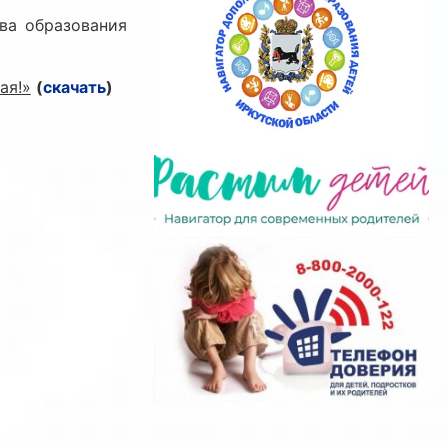
ва образования
ая!»
(
скачать
)