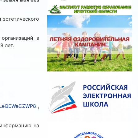
и эстетического
 организаций в
8 лет.
GJLeQEWeCZWP8
,
 информацию на