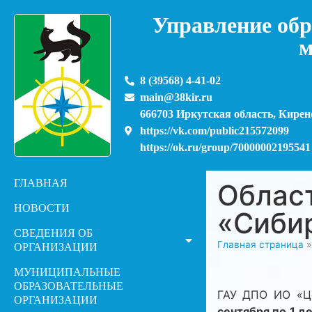
Управление обр
м
8 (39568) 4-41-02
main@38kir.ru
666703 Иркутская область, Киренс
https://vk.com/public215572099
https://ok.ru/group/70000002195541
ГЛАВНАЯ
Област
НОВОСТИ
«Сибир
СВЕДЕНИЯ ОБ
Главная страница
ОРГАНИЗАЦИИ
МУНИЦИПАЛЬНЫЕ
ОБРАЗОВАТЕЛЬНЫЕ
ГАУ ДПО ИО «Це
ОРГАНИЗАЦИИ
сентября по 1 д