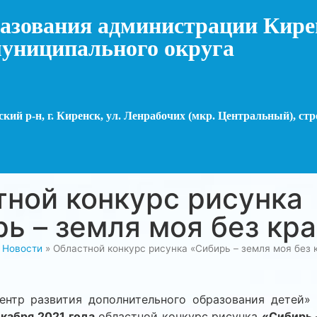
азования администрации Кире
униципального округа
кий р-н, г. Киренск, ул. Ленрабочих (мкр. Центральный), стр
ной конкурс рисунка
ь – земля моя без кра
»
Новости
»
Областной конкурс рисунка «Сибирь – земля моя без к
нтр развития дополнительного образования детей»
екабря 2021 года
областной конкурс рисунка
«Сибирь 