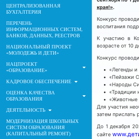
ЦЕНТРАЛИЗОВАННАЯ
края!»
.
БУХГАЛТЕРИЯ
Конкурс проводи
ПЕРЕЧЕНЬ
воспитания подр
ИНФОРМАЦИОННЫХ СИСТЕМ,
БАНКОВ, ДАННЫХ, РЕЕСТРОВ
К участию в Ко
возрасте от 10 до
НАЦИОНАЛЬНЫЙ ПРОЕКТ
«МОЛОДЕЖЬ И ДЕТИ»
Конкурс проводи
НАЦПРОЕКТ
«Легенды и
«ОБРАЗОВАНИЕ»
«Пейзажи С
КАДРОВОЕ ОБЕСПЕЧЕНИЕ
«Народы Си
«Традиции 
ОЦЕНКА КАЧЕСТВА
ОБРАЗОВАНИЯ
«Животные 
Для участия нео
ДЕЯТЕЛЬНОСТЬ
затем прислать р
МОДЕРНИЗАЦИЯ ШКОЛЬНЫХ
До 1 декабря 2
СИСТЕМ ОБРАЗОВАНИЯ
www.дет
(КАПИТАЛЬНЫЙ РЕМОНТ)
сайте