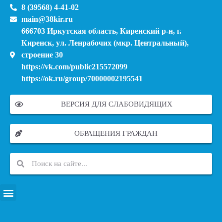
8 (39568) 4-41-02
main@38kir.ru
666703 Иркутская область, Киренский р-н, г.
Киренск, ул. Ленрабочих (мкр. Центральный),
строение 30
https://vk.com/public215572099
https://ok.ru/group/70000002195541
ВЕРСИЯ ДЛЯ СЛАБОВИДЯЩИХ
ОБРАЩЕНИЯ ГРАЖДАН
ПЕРЕЧЕНЬ ИНФОРМАЦИОННЫХ СИСТЕМ, БАНКОВ, ДАННЫХ, РЕЕСТРОВ
МОДЕРНИЗАЦИЯ ШКОЛЬНЫХ СИСТЕМ ОБРАЗОВАНИЯ (КАПИТАЛЬНЫЙ РЕМОНТ)
МУНИЦИПАЛЬНЫЕ МЕХАНИЗМЫ УПРАВЛЕНИЯ КАЧЕСТВОМ ОБРАЗОВАНИЯ
КУРСОВАЯ ПОДГОТОВКА И ПЕРЕПОДГОТОВКА ПЕДАГОГИЧЕСКИХ РАБОТНИКОВ
ПСИХОЛОГО-ПЕДАГОГИЧЕСКАЯ ПОМОЩЬ ДЕТЯМ ИЗ ЧИСЛА СЕМЕЙ УЧАСТНИКОВ СВО
СНИЖЕНИЕ ДОКУМЕНТАЦИОННОЙ НАГРУЗКИ НА ПЕДАГОГИЧЕСКИХ РАБОТНИКОВ